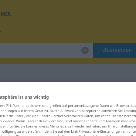
HMEN
Übersetzen
g für "abwimmeln"
atsphäre ist uns wichtig
sere
716
-Partner speichern und greifen auf personenbezogene Daten wie Browserdat
zung
Kennungen auf Ihrem Gerät zu. Durch Auswahl von Akzeptieren aktivieren Sie Trackin
n für die unter „Wir und unsere Partner verarbeiten Daten, um Ihnen Dienste bereitz
n Zwecke. Wenn Tracker deaktiviert sind, sind manche Inhalte und Anzeigen mögliche
Verb
evant für Sie. Sie können dieses Menü jederzeit wieder aufrufen, um Ihre Einstellung
inwilligung zu widerrufen, indem Sie auf den Link Privatsphäre-Einstellungen am unt