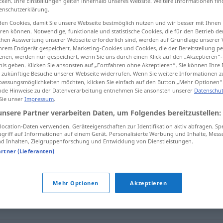
cken. Ihre Einstellungen gelten innerhalb unseres Website. Weitere Informationen fin
enschutzerklärung.
en Cookies, damit Sie unsere Webseite bestmöglich nutzen und wir besser mit Ihnen
en können. Notwendige, funktionale und statistische Cookies, die für den Betrieb d
ischen Auswertung unserer Webseite erforderlich sind, werden auf Grundlage unserer
tippen)
hrem Endgerät gespeichert. Marketing-Cookies und Cookies, die der Bereitstellung per
nen, werden nur gespeichert, wenn Sie uns durch einen Klick auf den „Akzeptieren“-
nis geben. Klicken Sie ansonsten auf „Fortfahren ohne Akzeptieren“. Sie können Ihre 
ür zukünftige Besuche unserer Webseite widerrufen. Wenn Sie weitere Informationen 
assungsmöglichkeiten möchten, klicken Sie einfach auf den Button „Mehr Optionen“
de Hinweise zu der Datenverarbeitung entnehmen Sie ansonsten unserer
Datenschut
 Sie unser
Impressum
.
abwimmeln
unsere Partner verarbeiten Daten, um Folgendes bereitzustellen:
ocation-Daten verwenden. Geräteeigenschaften zur Identifikation aktiv abfragen. Sp
griff auf Informationen auf einem Gerät. Personalisierte Werbung und Inhalte, Mes
 Inhalten, Zielgruppenforschung und Entwicklung von Dienstleistungen.
"
artner (Lieferanten)
it)
Mehr Optionen
Akzeptieren