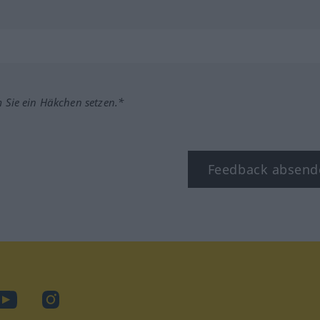
m Sie ein Häkchen setzen.*
Feedback absend
ook
YouTube
Instagram