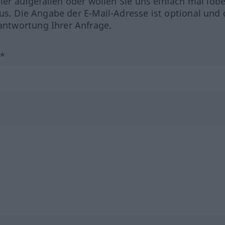
hler aufgefallen oder wollen Sie uns einfach mal lob
us. Die Angabe der E-Mail-Adresse ist optional und 
ntwortung Ihrer Anfrage.
?*