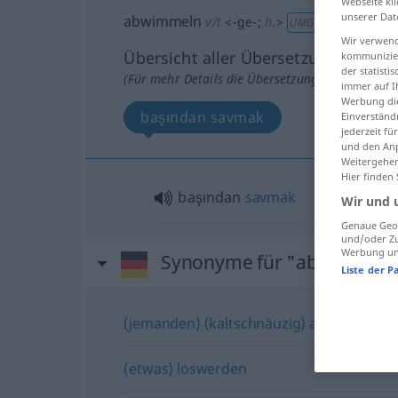
Webseite kli
unserer Dat
abwimmeln
v/t
<
-ge-
;
h.
>
UMG
Wir verwend
Übersicht aller Übersetzungen
kommunizier
der statist
(Für mehr Details die Übersetzung anklicken/an
immer auf I
Werbung die
başından savmak
Einverständ
jederzeit f
und den Anp
Weitergehen
Hier finden
başından
savmak
Wir und 
Genaue Geol
und/oder Zu
Werbung und
Synonyme für "abwimmeln
Liste der P
(jemanden) (kaltschnäuzig) abfertigen (m
(etwas) loswerden