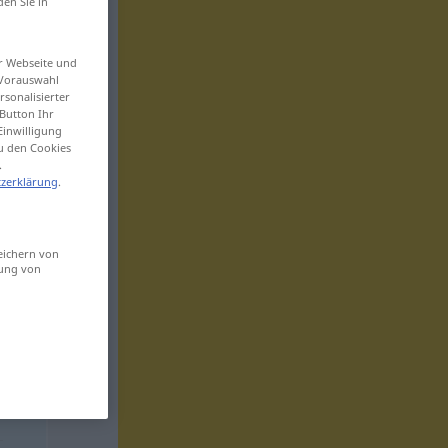
den Sie in
er Webseite und
 Vorauswahl
sonalisierter
Button Ihr
Einwilligung
zu den Cookies
.
zerklärung
.
eichern von
sung von