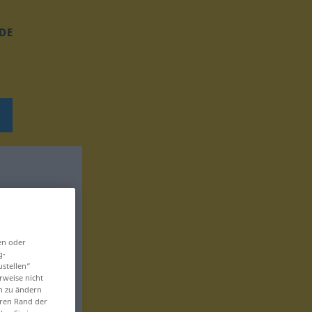
DE
en oder
g-
ustellen“
rweise nicht
en zu ändern
eren Rand der