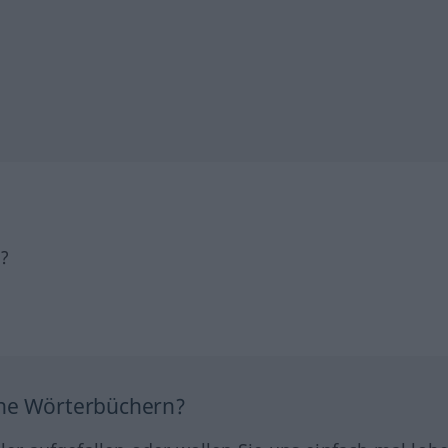
h?
ine Wörterbüchern?