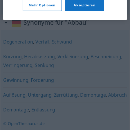
gider(il)me
Abbau
von Missständen
etc
Mehr Optionen
Akzeptieren
Synonyme für "Abbau"
Degeneration
,
Verfall
,
Schwund
Kürzung
,
Herabsetzung
,
Verkleinerung
,
Beschneidung
,
Verringerung
,
Senkung
Gewinnung
,
Förderung
Auflösung
,
Untergang
,
Zerrüttung
,
Demontage
,
Abbruch
Demontage
,
Entlassung
© OpenThesaurus.de