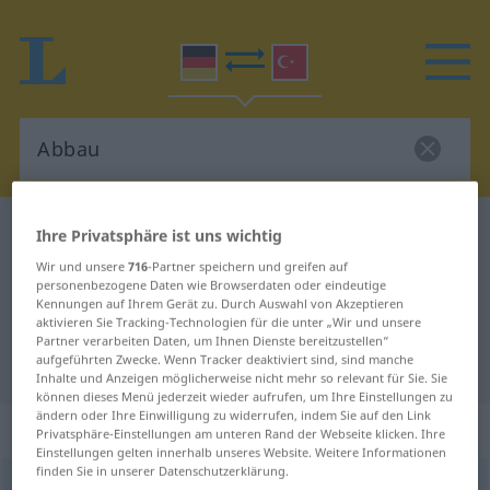
Deutsch-Türkisch Wörterbuch
Abbau
Ihre Privatsphäre ist uns wichtig
Deutsch-Türkisch Übersetzung für
Wir und unsere
716
-Partner speichern und greifen auf
personenbezogene Daten wie Browserdaten oder eindeutige
"Abbau"
Kennungen auf Ihrem Gerät zu. Durch Auswahl von Akzeptieren
aktivieren Sie Tracking-Technologien für die unter „Wir und unsere
Partner verarbeiten Daten, um Ihnen Dienste bereitzustellen“
aufgeführten Zwecke. Wenn Tracker deaktiviert sind, sind manche
"Abbau" Türkisch Übersetzung
Inhalte und Anzeigen möglicherweise nicht mehr so relevant für Sie. Sie
können dieses Menü jederzeit wieder aufrufen, um Ihre Einstellungen zu
ändern oder Ihre Einwilligung zu widerrufen, indem Sie auf den Link
„Abbau“
: männlich
Privatsphäre-Einstellungen am unteren Rand der Webseite klicken. Ihre
Einstellungen gelten innerhalb unseres Website. Weitere Informationen
finden Sie in unserer Datenschutzerklärung.
Abbau
m
<
-s
;
ohne pl
>