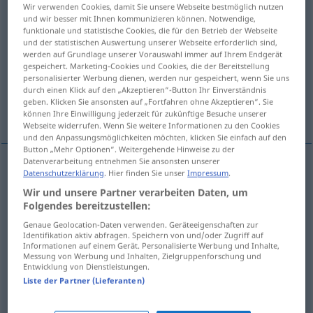
Wir verwenden Cookies, damit Sie unsere Webseite bestmöglich nutzen
und wir besser mit Ihnen kommunizieren können. Notwendige,
Übersicht aller Übersetzungen
funktionale und statistische Cookies, die für den Betrieb der Webseite
(Für mehr Details die Übersetzung anklicken/antippen)
und der statistischen Auswertung unserer Webseite erforderlich sind,
werden auf Grundlage unserer Vorauswahl immer auf Ihrem Endgerät
gespeichert. Marketing-Cookies und Cookies, die der Bereitstellung
giderilme, azalma, kısma
personalisierter Werbung dienen, werden nur gespeichert, wenn Sie uns
durch einen Klick auf den „Akzeptieren“-Button Ihr Einverständnis
geben. Klicken Sie ansonsten auf „Fortfahren ohne Akzeptieren“. Sie
sökme, demontaj
çıkarma, kazanma
können Ihre Einwilligung jederzeit für zukünftige Besuche unserer
Webseite widerrufen. Wenn Sie weitere Informationen zu den Cookies
und den Anpassungsmöglichkeiten möchten, klicken Sie einfach auf den
Button „Mehr Optionen“. Weitergehende Hinweise zu der
Datenverarbeitung entnehmen Sie ansonsten unserer
Datenschutzerklärung
. Hier finden Sie unser
Impressum
.
sök(ül)me, demontaj
Abbau
TECH
Wir und unsere Partner verarbeiten Daten, um
Folgendes bereitzustellen:
Genaue Geolocation-Daten verwenden. Geräteeigenschaften zur
çıkar(ıl)ma, kazan(ıl)ma
Abbau
Kohle
etc
Identifikation aktiv abfragen. Speichern von und/oder Zugriff auf
Informationen auf einem Gerät. Personalisierte Werbung und Inhalte,
Messung von Werbung und Inhalten, Zielgruppenforschung und
Entwicklung von Dienstleistungen.
azal(t)ma, kıs(ıl)ma
Abbau
von Ausgaben
etc
Liste der Partner (Lieferanten)