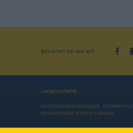
Besuchen Sie uns auf:
faceb
Langenscheidt
NUTZUNGSBEDINGUNGEN
DATENSCHU
PRIVATSPHÄRE-EINSTELLUNGEN
Copyright © 2026 PONS Langenscheidt GmbH,