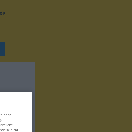
DE
en oder
g-
ustellen“
rweise nicht