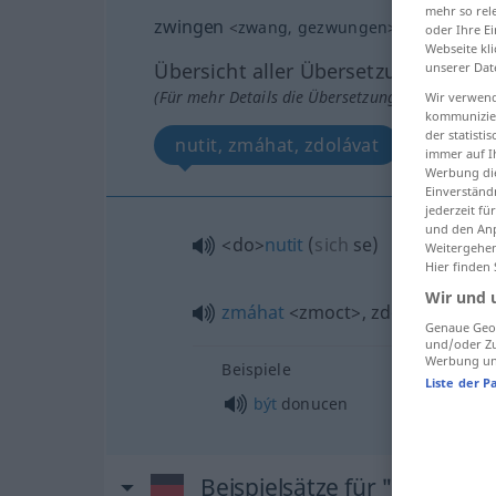
mehr so rel
zwingen
<
zwang
, gezwungen
>
oder Ihre E
Webseite kli
Übersicht aller Übersetzungen
unserer Dat
(Für mehr Details die Übersetzung anklicken/an
Wir verwend
kommunizier
der statist
nutit, zmáhat, zdolávat
immer auf I
Werbung die
Einverständ
jederzeit f
und den Anp
<do>
nutit
(
sich
se
)
Weitergehen
Hier finden
Wir und 
zmáhat
<zmoct>
, zdolávat
<-lat>
Genaue Geol
und/oder Zu
Werbung und
Beispiele
Liste der P
být
donucen
Beispielsätze für "zwingen"