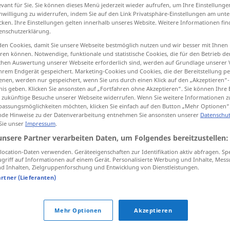
evant für Sie. Sie können dieses Menü jederzeit wieder aufrufen, um Ihre Einstellung
inwilligung zu widerrufen, indem Sie auf den Link Privatsphäre-Einstellungen am unt
cken. Ihre Einstellungen gelten innerhalb unseres Website. Weitere Informationen fin
enschutzerklärung.
tippen)
en Cookies, damit Sie unsere Webseite bestmöglich nutzen und wir besser mit Ihnen
en können. Notwendige, funktionale und statistische Cookies, die für den Betrieb d
ischen Auswertung unserer Webseite erforderlich sind, werden auf Grundlage unserer
hrem Endgerät gespeichert. Marketing-Cookies und Cookies, die der Bereitstellung per
nen, werden nur gespeichert, wenn Sie uns durch einen Klick auf den „Akzeptieren“-
nis geben. Klicken Sie ansonsten auf „Fortfahren ohne Akzeptieren“. Sie können Ihre 
ür zukünftige Besuche unserer Webseite widerrufen. Wenn Sie weitere Informationen 
assungsmöglichkeiten möchten, klicken Sie einfach auf den Button „Mehr Optionen“
zwingen
de Hinweise zu der Datenverarbeitung entnehmen Sie ansonsten unserer
Datenschut
 Sie unser
Impressum
.
unsere Partner verarbeiten Daten, um Folgendes bereitzustellen:
zwingen
bewältigen
UMG
ocation-Daten verwenden. Geräteeigenschaften zur Identifikation aktiv abfragen. Sp
griff auf Informationen auf einem Gerät. Personalisierte Werbung und Inhalte, Mes
 Inhalten, Zielgruppenforschung und Entwicklung von Dienstleistungen.
artner (Lieferanten)
gezwungen
sein
Mehr Optionen
Akzeptieren