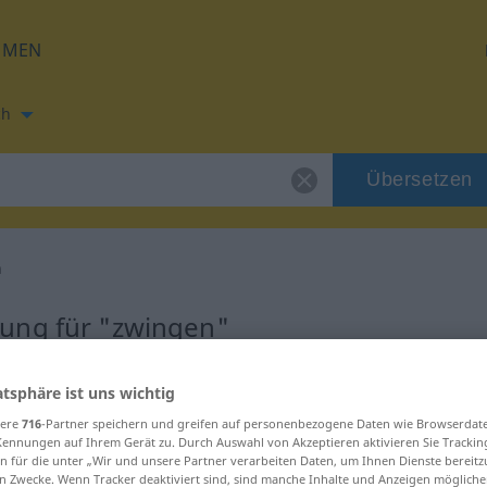
HMEN
ch
Übersetzen
n
ung für "zwingen"
tzung
atsphäre ist uns wichtig
sere
716
-Partner speichern und greifen auf personenbezogene Daten wie Browserdat
Kennungen auf Ihrem Gerät zu. Durch Auswahl von Akzeptieren aktivieren Sie Trackin
n für die unter „Wir und unsere Partner verarbeiten Daten, um Ihnen Dienste bereitz
n Zwecke. Wenn Tracker deaktiviert sind, sind manche Inhalte und Anzeigen mögliche