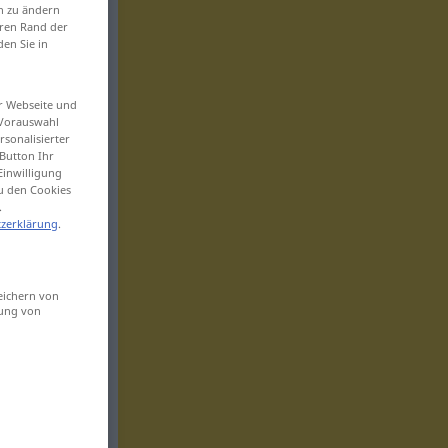
en zu ändern
eren Rand der
den Sie in
er Webseite und
 Vorauswahl
sonalisierter
Button Ihr
Einwilligung
zu den Cookies
.
zerklärung
.
eichern von
sung von