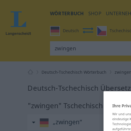
WÖRTERBUCH
SHOP
UNTERNE
Deutsch
Tschechis
Deutsch-Tschechisch Wörterbuch
zwinge
Deutsch-Tschechisch Übersetz
"zwingen" Tschechisch Überse
Ihre Priv
Wir und un
eindeutige 
„zwingen“
Technologie
aufgeführte