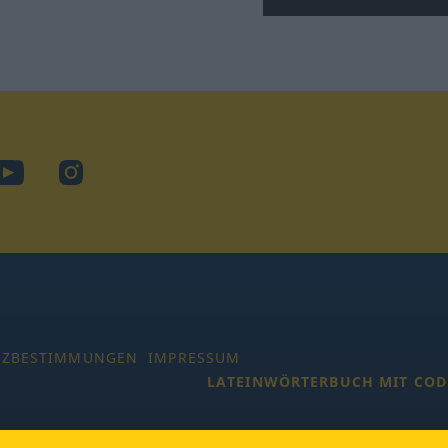
ook
YouTube
Instagram
TZBESTIMMUNGEN
IMPRESSUM
LATEINWÖRTERBUCH MIT COD
 Alle Rechte vorbehalten.