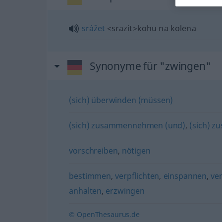
srážet
<srazit>
kohu na kolena
Synonyme für "zwingen"
(sich) überwinden (müssen)
(sich) zusammennehmen (und)
,
(sich) z
vorschreiben
,
nötigen
bestimmen
,
verpflichten
,
einspannen
,
ve
anhalten
,
erzwingen
© OpenThesaurus.de