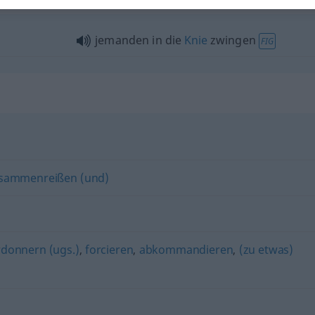
jemanden in die
Knie
zwingen
FIG
usammenreißen (und)
rdonnern (ugs.)
,
forcieren
,
abkommandieren
,
(zu etwas)