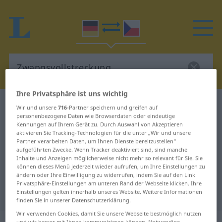
Ihre Privatsphäre ist uns wichtig
Deutsch-Tschechisch Wörterbuch
Wir und unsere
716
-Partner speichern und greifen auf
personenbezogene Daten wie Browserdaten oder eindeutige
Zwangsvollstreckung
Kennungen auf Ihrem Gerät zu. Durch Auswahl von Akzeptieren
Deutsch-Tschechisch Übersetzung
aktivieren Sie Tracking-Technologien für die unter „Wir und unsere
Partner verarbeiten Daten, um Ihnen Dienste bereitzustellen“
für "Zwangsvollstreckung"
aufgeführten Zwecke. Wenn Tracker deaktiviert sind, sind manche
Inhalte und Anzeigen möglicherweise nicht mehr so relevant für Sie. Sie
können dieses Menü jederzeit wieder aufrufen, um Ihre Einstellungen zu
ändern oder Ihre Einwilligung zu widerrufen, indem Sie auf den Link
"Zwangsvollstreckung" Tschechisch
Privatsphäre-Einstellungen am unteren Rand der Webseite klicken. Ihre
Übersetzung
Einstellungen gelten innerhalb unseres Website. Weitere Informationen
finden Sie in unserer Datenschutzerklärung.
Wir verwenden Cookies, damit Sie unsere Webseite bestmöglich nutzen
und wir besser mit Ihnen kommunizieren können. Notwendige,