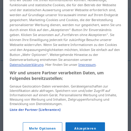
„Zwangsvollstreckung“
: feminin
funktionale und statistische Cookies, die für den Betrieb der Webseite
und der statistischen Auswertung unserer Webseite erforderlich sind,
werden auf Grundlage unserer Vorauswahl immer auf Ihrem Endgerät
Zwangsvollstreckung
f
gespeichert. Marketing-Cookies und Cookies, die der Bereitstellung
personalisierter Werbung dienen, werden nur gespeichert, wenn Sie uns
Übersicht aller Übersetzungen
durch einen Klick auf den „Akzeptieren“-Button Ihr Einverständnis
(Für mehr Details die Übersetzung anklicken/antippen)
geben. Klicken Sie ansonsten auf „Fortfahren ohne Akzeptieren“. Sie
können Ihre Einwilligung jederzeit für zukünftige Besuche unserer
Webseite widerrufen. Wenn Sie weitere Informationen zu den Cookies
nucený výkon, exekuce
und den Anpassungsmöglichkeiten möchten, klicken Sie einfach auf den
Button „Mehr Optionen“. Weitergehende Hinweise zu der
Datenverarbeitung entnehmen Sie ansonsten unserer
Datenschutzerklärung
. Hier finden Sie unser
Impressum
.
Wir und unsere Partner verarbeiten Daten, um
nucený
výkon
Zwangsvollstreckung
Folgendes bereitzustellen:
M
Genaue Geolocation-Daten verwenden. Geräteeigenschaften zur
exekuce
Zwangsvollstreckung
Identifikation aktiv abfragen. Speichern von und/oder Zugriff auf
F
Informationen auf einem Gerät. Personalisierte Werbung und Inhalte,
Messung von Werbung und Inhalten, Zielgruppenforschung und
Entwicklung von Dienstleistungen.
Liste der Partner (Lieferanten)
Mehr Optionen
Akzeptieren