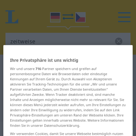
Ihre Privatsphäre ist uns wichtig
Deutsch-Tschechisch Wörterbuch
zeitweise
Wir und unsere
716
-Partner speichern und greifen auf
Deutsch-Tschechisch Übersetzung
personenbezogene Daten wie Browserdaten oder eindeutige
Kennungen auf Ihrem Gerät zu. Durch Auswahl von Akzeptieren
für "zeitweise"
aktivieren Sie Tracking-Technologien für die unter „Wir und unsere
Partner verarbeiten Daten, um Ihnen Dienste bereitzustellen“
aufgeführten Zwecke. Wenn Tracker deaktiviert sind, sind manche
Inhalte und Anzeigen möglicherweise nicht mehr so relevant für Sie. Sie
"zeitweise" Tschechisch
können dieses Menü jederzeit wieder aufrufen, um Ihre Einstellungen zu
Übersetzung
ändern oder Ihre Einwilligung zu widerrufen, indem Sie auf den Link
Privatsphäre-Einstellungen am unteren Rand der Webseite klicken. Ihre
Einstellungen gelten innerhalb unseres Website. Weitere Informationen
finden Sie in unserer Datenschutzerklärung.
„zeitweise“
Wir verwenden Cookies, damit Sie unsere Webseite bestmöglich nutzen