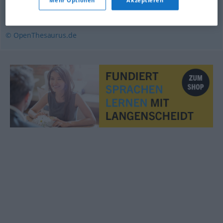
durchaus
,
gelegentlich
© OpenThesaurus.de