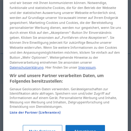
und wir besser mit Ihnen kommunizieren können. Notwendige,
funktionale und statistische Cookies, die für den Betrieb der Webseite
zeitweise
und der statistischen Auswertung unserer Webseite erforderlich sind,
werden auf Grundlage unserer Vorauswahl immer auf Ihrem Endgerät
Übersicht aller Übersetzungen
gespeichert. Marketing-Cookies und Cookies, die der Bereitstellung
(Für mehr Details die Übersetzung anklicken/antippen)
personalisierter Werbung dienen, werden nur gespeichert, wenn Sie uns
durch einen Klick auf den „Akzeptieren“-Button Ihr Einverständnis
geben. Klicken Sie ansonsten auf „Fortfahren ohne Akzeptieren“. Sie
občas, časem
können Ihre Einwilligung jederzeit für zukünftige Besuche unserer
Webseite widerrufen. Wenn Sie weitere Informationen zu den Cookies
und den Anpassungsmöglichkeiten möchten, klicken Sie einfach auf den
Button „Mehr Optionen“. Weitergehende Hinweise zu der
Datenverarbeitung entnehmen Sie ansonsten unserer
Datenschutzerklärung
. Hier finden Sie unser
Impressum
.
občas
,
časem
zeitweise
Wir und unsere Partner verarbeiten Daten, um
Folgendes bereitzustellen:
Genaue Geolocation-Daten verwenden. Geräteeigenschaften zur
Synonyme für "zeitweise"
Identifikation aktiv abfragen. Speichern von und/oder Zugriff auf
Informationen auf einem Gerät. Personalisierte Werbung und Inhalte,
Messung von Werbung und Inhalten, Zielgruppenforschung und
Entwicklung von Dienstleistungen.
mitunter
,
vereinzelt
,
manchmal (Hauptform)
,
zuweilen
,
Liste der Partner (Lieferanten)
verschiedentlich
,
streckenweise
,
zeitweilig
,
stellenweise
,
sporadisch
,
unregelmäßig
,
bisweilen
,
(etwas kann)
Mehr Optionen
Akzeptieren