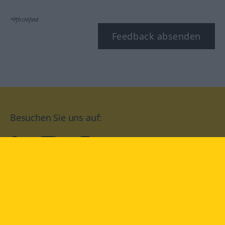
*Pflichtfeld
Feedback absenden
Besuchen Sie uns auf:
facebook
YouTube
Instagram
Langenscheidt