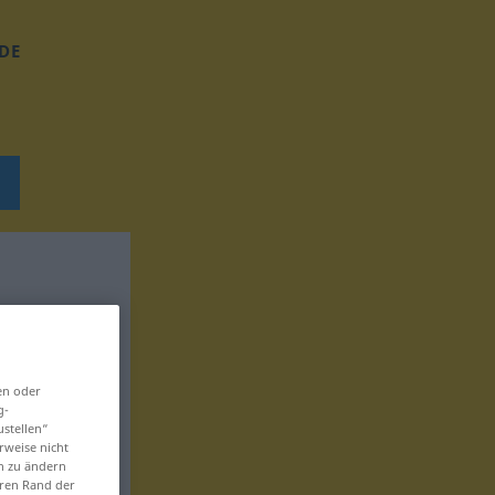
DE
en oder
g-
ustellen“
rweise nicht
en zu ändern
eren Rand der