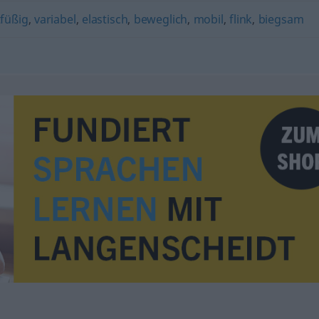
tfüßig
,
variabel
,
elastisch
,
beweglich
,
mobil
,
flink
,
biegsam