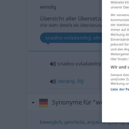
Webseite kli
wendig
unserer Dat
Wir verwend
Übersicht aller Übersetzungen
kommunizier
(Für mehr Details die Übersetzung anklicken/an
der statist
immer auf I
Werbung die
snadno ovladatelný, obratný, čilý
Einverständ
jederzeit f
und den Anp
Weitergehen
Hier finden
snadno ovladatelný
Wir und 
Genaue Geol
und/oder Zu
obratný
,
čilý
Werbung und
Liste der P
Synonyme für "wendig"
beweglich
,
geschickt
,
anpassungsfähig
,