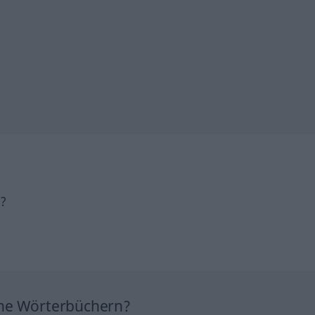
h?
ine Wörterbüchern?