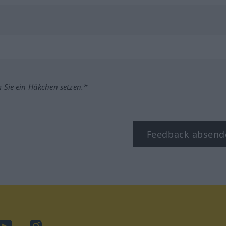
m Sie ein Häkchen setzen.*
Feedback absend