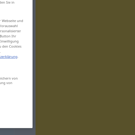
den Sie in
er Webseite und
 Vorauswahl
sonalisierter
Button Ihr
Einwilligung
zu den Cookies
.
zerklärung
.
eichern von
sung von