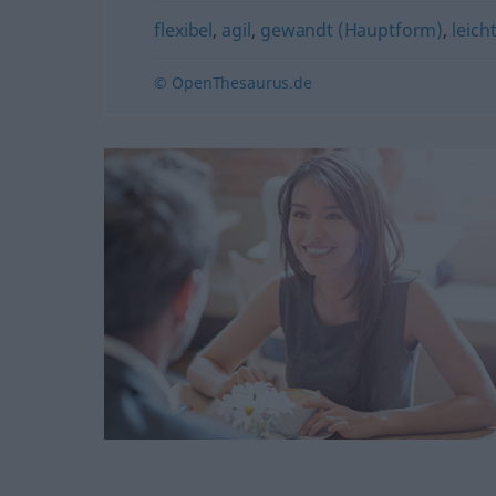
flexibel
,
agil
,
gewandt (Hauptform)
,
leich
© OpenThesaurus.de