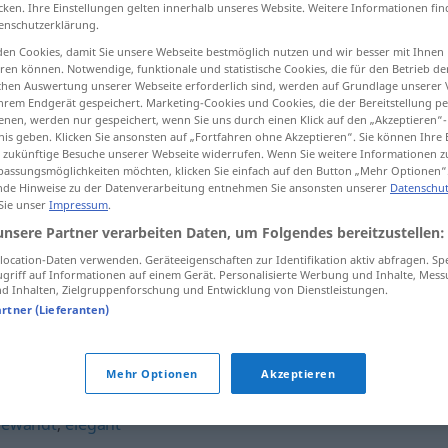
cken. Ihre Einstellungen gelten innerhalb unseres Website. Weitere Informationen fin
enschutzerklärung.
en Cookies, damit Sie unsere Webseite bestmöglich nutzen und wir besser mit Ihnen
en können. Notwendige, funktionale und statistische Cookies, die für den Betrieb d
tippen)
ischen Auswertung unserer Webseite erforderlich sind, werden auf Grundlage unserer
hrem Endgerät gespeichert. Marketing-Cookies und Cookies, die der Bereitstellung per
nen, werden nur gespeichert, wenn Sie uns durch einen Klick auf den „Akzeptieren“-
nis geben. Klicken Sie ansonsten auf „Fortfahren ohne Akzeptieren“. Sie können Ihre 
ür zukünftige Besuche unserer Webseite widerrufen. Wenn Sie weitere Informationen 
assungsmöglichkeiten möchten, klicken Sie einfach auf den Button „Mehr Optionen“
de Hinweise zu der Datenverarbeitung entnehmen Sie ansonsten unserer
Datenschut
 Sie unser
Impressum
.
wendig
Fahrzeug
unsere Partner verarbeiten Daten, um Folgendes bereitzustellen:
ocation-Daten verwenden. Geräteeigenschaften zur Identifikation aktiv abfragen. Sp
griff auf Informationen auf einem Gerät. Personalisierte Werbung und Inhalte, Mes
wendig
geistig
 Inhalten, Zielgruppenforschung und Entwicklung von Dienstleistungen.
artner (Lieferanten)
Mehr Optionen
Akzeptieren
gewandt
,
elegant