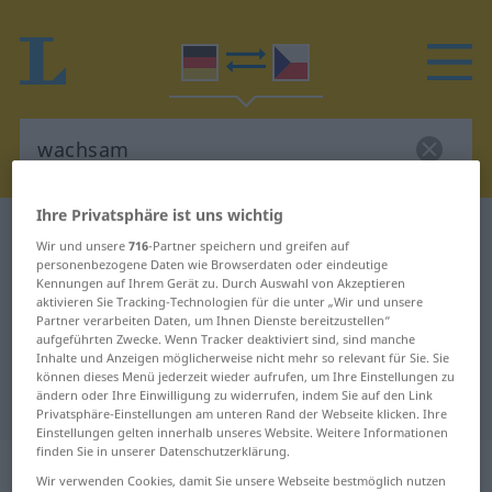
Ihre Privatsphäre ist uns wichtig
Deutsch-Tschechisch Wörterbuch
wachsam
Wir und unsere
716
-Partner speichern und greifen auf
Deutsch-Tschechisch Übersetzung
personenbezogene Daten wie Browserdaten oder eindeutige
Kennungen auf Ihrem Gerät zu. Durch Auswahl von Akzeptieren
für "wachsam"
aktivieren Sie Tracking-Technologien für die unter „Wir und unsere
Partner verarbeiten Daten, um Ihnen Dienste bereitzustellen“
aufgeführten Zwecke. Wenn Tracker deaktiviert sind, sind manche
Inhalte und Anzeigen möglicherweise nicht mehr so relevant für Sie. Sie
"wachsam" Tschechisch
können dieses Menü jederzeit wieder aufrufen, um Ihre Einstellungen zu
ändern oder Ihre Einwilligung zu widerrufen, indem Sie auf den Link
Übersetzung
Privatsphäre-Einstellungen am unteren Rand der Webseite klicken. Ihre
Einstellungen gelten innerhalb unseres Website. Weitere Informationen
finden Sie in unserer Datenschutzerklärung.
„wachsam“
Wir verwenden Cookies, damit Sie unsere Webseite bestmöglich nutzen