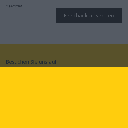
*Pflichtfeld
Feedback absenden
Besuchen Sie uns auf:
facebook
YouTube
Instagram
Langenscheidt
NUTZUNGSBEDINGUNGEN