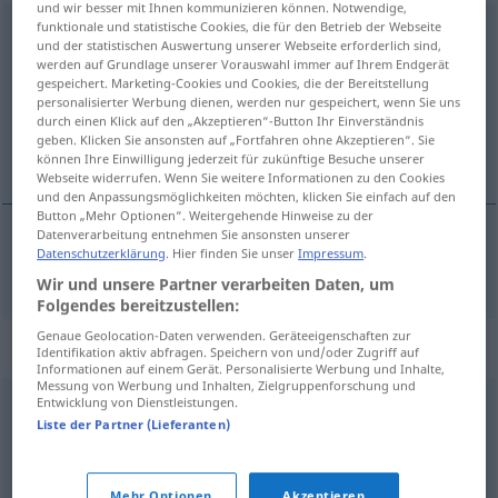
und wir besser mit Ihnen kommunizieren können. Notwendige,
funktionale und statistische Cookies, die für den Betrieb der Webseite
wachsam
und der statistischen Auswertung unserer Webseite erforderlich sind,
werden auf Grundlage unserer Vorauswahl immer auf Ihrem Endgerät
Übersicht aller Übersetzungen
gespeichert. Marketing-Cookies und Cookies, die der Bereitstellung
(Für mehr Details die Übersetzung anklicken/antippen)
personalisierter Werbung dienen, werden nur gespeichert, wenn Sie uns
durch einen Klick auf den „Akzeptieren“-Button Ihr Einverständnis
geben. Klicken Sie ansonsten auf „Fortfahren ohne Akzeptieren“. Sie
bdĕlý, ostražitý
können Ihre Einwilligung jederzeit für zukünftige Besuche unserer
Webseite widerrufen. Wenn Sie weitere Informationen zu den Cookies
und den Anpassungsmöglichkeiten möchten, klicken Sie einfach auf den
Button „Mehr Optionen“. Weitergehende Hinweise zu der
Datenverarbeitung entnehmen Sie ansonsten unserer
Datenschutzerklärung
. Hier finden Sie unser
Impressum
.
bdĕlý
,
ostražitý
wachsam
Wir und unsere Partner verarbeiten Daten, um
Folgendes bereitzustellen:
Genaue Geolocation-Daten verwenden. Geräteeigenschaften zur
Synonyme für "wachsam"
Identifikation aktiv abfragen. Speichern von und/oder Zugriff auf
Informationen auf einem Gerät. Personalisierte Werbung und Inhalte,
Messung von Werbung und Inhalten, Zielgruppenforschung und
Entwicklung von Dienstleistungen.
sorgfältig
,
behutsam
,
sorgsam
,
achtsam
,
vorsichtig
Liste der Partner (Lieferanten)
aufmerksam
,
skeptisch
,
kritisch
,
achtsam
Mehr Optionen
Akzeptieren