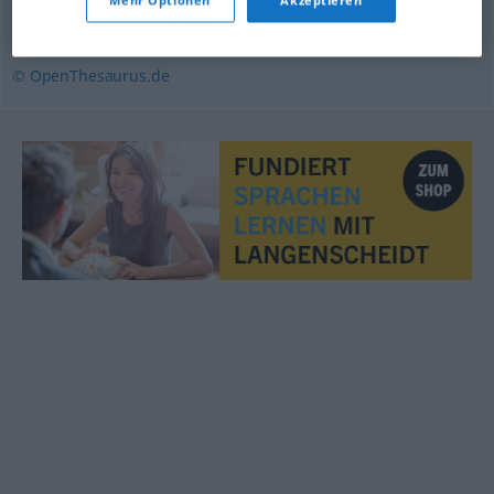
vermuten
© OpenThesaurus.de