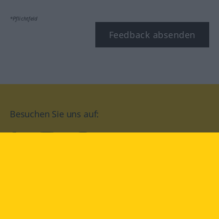
*Pflichtfeld
Feedback absenden
Besuchen Sie uns auf:
facebook
YouTube
Instagram
Langenscheidt