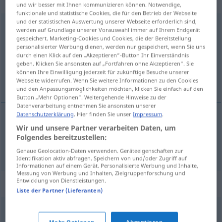
„vorausberechnen“
und wir besser mit Ihnen kommunizieren können. Notwendige,
funktionale und statistische Cookies, die für den Betrieb der Webseite
und der statistischen Auswertung unserer Webseite erforderlich sind,
vorausberechnen
<
ohne
ge
;
haben
>
werden auf Grundlage unserer Vorauswahl immer auf Ihrem Endgerät
gespeichert. Marketing-Cookies und Cookies, die der Bereitstellung
Übersicht aller Übersetzungen
personalisierter Werbung dienen, werden nur gespeichert, wenn Sie uns
durch einen Klick auf den „Akzeptieren“-Button Ihr Einverständnis
(Für mehr Details die Übersetzung anklicken/antippen)
geben. Klicken Sie ansonsten auf „Fortfahren ohne Akzeptieren“. Sie
können Ihre Einwilligung jederzeit für zukünftige Besuche unserer
vypočítavat předem
Webseite widerrufen. Wenn Sie weitere Informationen zu den Cookies
und den Anpassungsmöglichkeiten möchten, klicken Sie einfach auf den
Button „Mehr Optionen“. Weitergehende Hinweise zu der
Datenverarbeitung entnehmen Sie ansonsten unserer
Datenschutzerklärung
. Hier finden Sie unser
Impressum
.
Wir und unsere Partner verarbeiten Daten, um
vypočítavat
<-čítat
od
-číst>
předem
Folgendes bereitzustellen:
vorausberechnen
Genaue Geolocation-Daten verwenden. Geräteeigenschaften zur
Identifikation aktiv abfragen. Speichern von und/oder Zugriff auf
Informationen auf einem Gerät. Personalisierte Werbung und Inhalte,
Messung von Werbung und Inhalten, Zielgruppenforschung und
Entwicklung von Dienstleistungen.
Synonyme für "vorausberechnen"
Liste der Partner (Lieferanten)
abschätzen
,
schätzen
,
vorhersehen
,
vorhersagen
,
Mehr Optionen
Akzeptieren