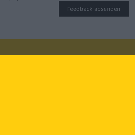
Feedback absenden
Besuchen Sie uns auf:
facebook
YouTube
Instagram
Langenscheidt
NUTZUNGSBEDINGUNGEN