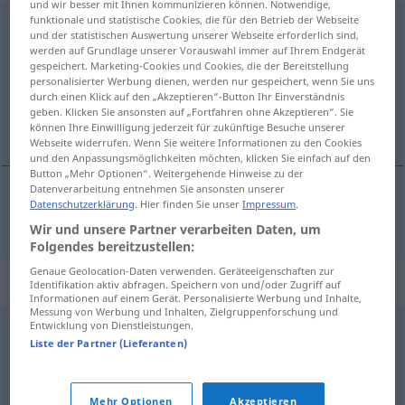
und wir besser mit Ihnen kommunizieren können. Notwendige,
funktionale und statistische Cookies, die für den Betrieb der Webseite
verwertbar
und der statistischen Auswertung unserer Webseite erforderlich sind,
werden auf Grundlage unserer Vorauswahl immer auf Ihrem Endgerät
Übersicht aller Übersetzungen
gespeichert. Marketing-Cookies und Cookies, die der Bereitstellung
personalisierter Werbung dienen, werden nur gespeichert, wenn Sie uns
(Für mehr Details die Übersetzung anklicken/antippen)
durch einen Klick auf den „Akzeptieren“-Button Ihr Einverständnis
geben. Klicken Sie ansonsten auf „Fortfahren ohne Akzeptieren“. Sie
zužitkovatelný
können Ihre Einwilligung jederzeit für zukünftige Besuche unserer
Webseite widerrufen. Wenn Sie weitere Informationen zu den Cookies
und den Anpassungsmöglichkeiten möchten, klicken Sie einfach auf den
Button „Mehr Optionen“. Weitergehende Hinweise zu der
Datenverarbeitung entnehmen Sie ansonsten unserer
Datenschutzerklärung
. Hier finden Sie unser
Impressum
.
zužitkovatelný
verwertbar
Wir und unsere Partner verarbeiten Daten, um
Folgendes bereitzustellen:
Genaue Geolocation-Daten verwenden. Geräteeigenschaften zur
Synonyme für "verwertbar"
Identifikation aktiv abfragen. Speichern von und/oder Zugriff auf
Informationen auf einem Gerät. Personalisierte Werbung und Inhalte,
Messung von Werbung und Inhalten, Zielgruppenforschung und
Entwicklung von Dienstleistungen.
tauglich
,
verwendbar
,
anwendbar
,
brauchbar
,
geeignet
Liste der Partner (Lieferanten)
© OpenThesaurus.de
Mehr Optionen
Akzeptieren