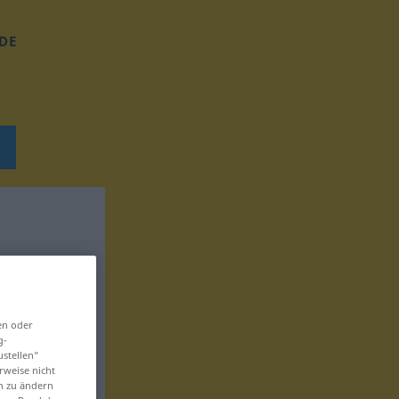
DE
en oder
g-
ustellen“
rweise nicht
en zu ändern