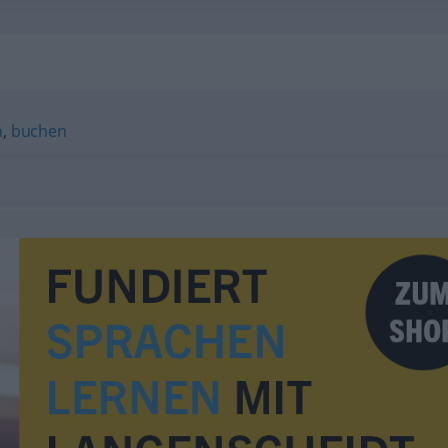
n
,
buchen