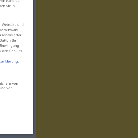
eren Rand der
den Sie in
er Webseite und
 Vorauswahl
sonalisierter
Button Ihr
Einwilligung
zu den Cookies
.
zerklärung
.
eichern von
sung von