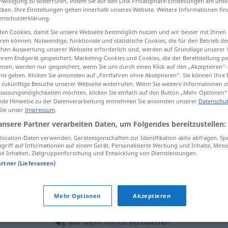
inwilligung zu widerrufen, indem Sie auf den Link Privatsphäre-Einstellungen am unt
cken. Ihre Einstellungen gelten innerhalb unseres Website. Weitere Informationen fin
enschutzerklärung.
en Cookies, damit Sie unsere Webseite bestmöglich nutzen und wir besser mit Ihnen
en können. Notwendige, funktionale und statistische Cookies, die für den Betrieb d
tippen)
ischen Auswertung unserer Webseite erforderlich sind, werden auf Grundlage unserer
hrem Endgerät gespeichert. Marketing-Cookies und Cookies, die der Bereitstellung per
nen, werden nur gespeichert, wenn Sie uns durch einen Klick auf den „Akzeptieren“-
nis geben. Klicken Sie ansonsten auf „Fortfahren ohne Akzeptieren“. Sie können Ihre 
ür zukünftige Besuche unserer Webseite widerrufen. Wenn Sie weitere Informationen 
assungsmöglichkeiten möchten, klicken Sie einfach auf den Button „Mehr Optionen“
de Hinweise zu der Datenverarbeitung entnehmen Sie ansonsten unserer
Datenschut
 Sie unser
Impressum
.
nihovat
verbuchen
WIRTSCH
unsere Partner verarbeiten Daten, um Folgendes bereitzustellen:
ocation-Daten verwenden. Geräteeigenschaften zur Identifikation aktiv abfragen. Sp
griff auf Informationen auf einem Gerät. Personalisierte Werbung und Inhalte, Mes
en"
 Inhalten, Zielgruppenforschung und Entwicklung von Dienstleistungen.
artner (Lieferanten)
einen
Erfolg
(für sich) verbuchen
FIG
Mehr Optionen
Akzeptieren
auf dem
Konto
verbuchen