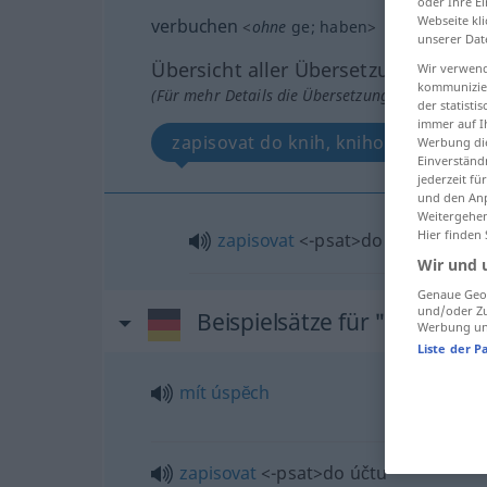
oder Ihre E
Webseite kli
verbuchen
<
ohne
ge
;
haben
>
unserer Dat
Übersicht aller Übersetzungen
Wir verwend
kommunizier
(Für mehr Details die Übersetzung anklicken/an
der statist
immer auf I
zapisovat do knih, knihovat
Werbung die
Einverständ
jederzeit f
und den Anp
Weitergehen
Hier finden
zapisovat
<-psat>
do knih,
<za>
k
Wir und 
Genaue Geol
und/oder Zu
Beispielsätze für "verbuch
Werbung und
Liste der P
mít
úspĕch
zapisovat
<-psat>
do účtu