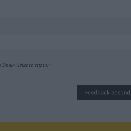
m Sie ein Häkchen setzen.*
Feedback absend