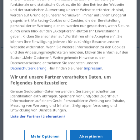
funktionale und statistische Cookies, die für den Betrieb der Webseite
und der statistischen Auswertung unserer Webseite erforderlich sind,
Übersicht aller Übersetzungen
werden auf Grundlage unserer Vorauswahl immer auf Ihrem Endgerät
(Für mehr Details die Übersetzung anklicken/antippen)
gespeichert. Marketing-Cookies und Cookies, die der Bereitstellung
personalisierter Werbung dienen, werden nur gespeichert, wenn Sie uns
durch einen Klick auf den „Akzeptieren“-Button Ihr Einverständnis
sloveso, verbum
geben. Klicken Sie ansonsten auf „Fortfahren ohne Akzeptieren“. Sie
können Ihre Einwilligung jederzeit für zukünftige Besuche unserer
Webseite widerrufen. Wenn Sie weitere Informationen zu den Cookies
und den Anpassungsmöglichkeiten möchten, klicken Sie einfach auf den
Button „Mehr Optionen“. Weitergehende Hinweise zu der
Datenverarbeitung entnehmen Sie ansonsten unserer
sloveso
Verb
GR
N
Datenschutzerklärung
. Hier finden Sie unser
Impressum
.
Wir und unsere Partner verarbeiten Daten, um
verbum
Verb
GR
N
Folgendes bereitzustellen:
Genaue Geolocation-Daten verwenden. Geräteeigenschaften zur
Identifikation aktiv abfragen. Speichern von und/oder Zugriff auf
Informationen auf einem Gerät. Personalisierte Werbung und Inhalte,
Messung von Werbung und Inhalten, Zielgruppenforschung und
Entwicklung von Dienstleistungen.
Liste der Partner (Lieferanten)
Mehr Optionen
Akzeptieren