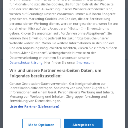
„Unterhaltungselektronik“
funktionale und statistische Cookies, die für den Betrieb der Webseite
und der statistischen Auswertung unserer Webseite erforderlich sind,
werden auf Grundlage unserer Vorauswahl immer auf Ihrem Endgerät
Unterhaltungselektronik
<
f
>
gespeichert. Marketing-Cookies und Cookies, die der Bereitstellung
personalisierter Werbung dienen, werden nur gespeichert, wenn Sie uns
Übersicht aller Übersetzungen
durch einen Klick auf den „Akzeptieren“-Button Ihr Einverständnis
(Für mehr Details die Übersetzung anklicken/antippen)
geben. Klicken Sie ansonsten auf „Fortfahren ohne Akzeptieren“. Sie
können Ihre Einwilligung jederzeit für zukünftige Besuche unserer
Webseite widerrufen. Wenn Sie weitere Informationen zu den Cookies
zábavná elektronika
und den Anpassungsmöglichkeiten möchten, klicken Sie einfach auf den
Button „Mehr Optionen“. Weitergehende Hinweise zu der
Datenverarbeitung entnehmen Sie ansonsten unserer
Datenschutzerklärung
. Hier finden Sie unser
Impressum
.
Wir und unsere Partner verarbeiten Daten, um
zábavná
elektronika
Unterhaltungselektronik
Folgendes bereitzustellen:
F
Genaue Geolocation-Daten verwenden. Geräteeigenschaften zur
Identifikation aktiv abfragen. Speichern von und/oder Zugriff auf
Informationen auf einem Gerät. Personalisierte Werbung und Inhalte,
Messung von Werbung und Inhalten, Zielgruppenforschung und
Entwicklung von Dienstleistungen.
Liste der Partner (Lieferanten)
Mehr Optionen
Akzeptieren