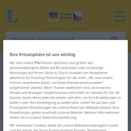
Ihre Privatsphäre ist uns wichtig
Deutsch-Tschechisch Wörterbuch
Wir und unsere
716
-Partner speichern und greifen auf
personenbezogene Daten wie Browserdaten oder eindeutige
Unterhaltungselektronik
Kennungen auf Ihrem Gerät zu. Durch Auswahl von Akzeptieren
Deutsch-Tschechisch Übersetzung
aktivieren Sie Tracking-Technologien für die unter „Wir und unsere
Partner verarbeiten Daten, um Ihnen Dienste bereitzustellen“
für "Unterhaltungselektronik"
aufgeführten Zwecke. Wenn Tracker deaktiviert sind, sind manche
Inhalte und Anzeigen möglicherweise nicht mehr so relevant für Sie. Sie
können dieses Menü jederzeit wieder aufrufen, um Ihre Einstellungen zu
ändern oder Ihre Einwilligung zu widerrufen, indem Sie auf den Link
"Unterhaltungselektronik"
Privatsphäre-Einstellungen am unteren Rand der Webseite klicken. Ihre
Einstellungen gelten innerhalb unseres Website. Weitere Informationen
Tschechisch Übersetzung
finden Sie in unserer Datenschutzerklärung.
Wir verwenden Cookies, damit Sie unsere Webseite bestmöglich nutzen
und wir besser mit Ihnen kommunizieren können. Notwendige,