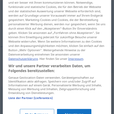
und wir besser mit Ihnen kommunizieren können. Notwendige,
unfreiwillig
funktionale und statistische Cookies, die für den Betrieb der Webseite
und der statistischen Auswertung unserer Webseite erforderlich sind,
werden auf Grundlage unserer Vorauswahl immer auf Ihrem Endgerät
Übersicht aller Übersetzungen
gespeichert. Marketing-Cookies und Cookies, die der Bereitstellung
(Für mehr Details die Übersetzung anklicken/antippen)
personalisierter Werbung dienen, werden nur gespeichert, wenn Sie uns
durch einen Klick auf den „Akzeptieren“-Button Ihr Einverständnis
geben. Klicken Sie ansonsten auf „Fortfahren ohne Akzeptieren“. Sie
nedobrovolný
können Ihre Einwilligung jederzeit für zukünftige Besuche unserer
Webseite widerrufen. Wenn Sie weitere Informationen zu den Cookies
und den Anpassungsmöglichkeiten möchten, klicken Sie einfach auf den
Button „Mehr Optionen“. Weitergehende Hinweise zu der
Datenverarbeitung entnehmen Sie ansonsten unserer
Datenschutzerklärung
. Hier finden Sie unser
Impressum
.
nedobrovolný
unfreiwillig
Wir und unsere Partner verarbeiten Daten, um
Folgendes bereitzustellen:
Genaue Geolocation-Daten verwenden. Geräteeigenschaften zur
Synonyme für "unfreiwillig"
Identifikation aktiv abfragen. Speichern von und/oder Zugriff auf
Informationen auf einem Gerät. Personalisierte Werbung und Inhalte,
Messung von Werbung und Inhalten, Zielgruppenforschung und
Entwicklung von Dienstleistungen.
zwangsweise
,
notgedrungen
,
zwangsläufig
,
Liste der Partner (Lieferanten)
zähneknirschend (ugs., fig.)
,
widerwillig
,
gezwungenermaßen