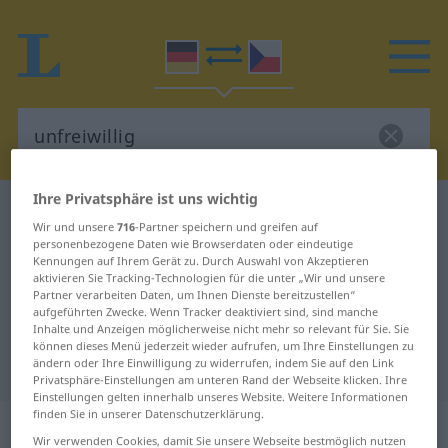
Ihre Privatsphäre ist uns wichtig
Deutsch-Tschechisch Wörterbuch
unfreiwillig
Wir und unsere
716
-Partner speichern und greifen auf
Deutsch-Tschechisch Übersetzung
personenbezogene Daten wie Browserdaten oder eindeutige
Kennungen auf Ihrem Gerät zu. Durch Auswahl von Akzeptieren
für "unfreiwillig"
aktivieren Sie Tracking-Technologien für die unter „Wir und unsere
Partner verarbeiten Daten, um Ihnen Dienste bereitzustellen“
aufgeführten Zwecke. Wenn Tracker deaktiviert sind, sind manche
Inhalte und Anzeigen möglicherweise nicht mehr so relevant für Sie. Sie
"unfreiwillig" Tschechisch
können dieses Menü jederzeit wieder aufrufen, um Ihre Einstellungen zu
Übersetzung
ändern oder Ihre Einwilligung zu widerrufen, indem Sie auf den Link
Privatsphäre-Einstellungen am unteren Rand der Webseite klicken. Ihre
Einstellungen gelten innerhalb unseres Website. Weitere Informationen
finden Sie in unserer Datenschutzerklärung.
„unfreiwillig“
Wir verwenden Cookies, damit Sie unsere Webseite bestmöglich nutzen