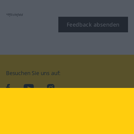
*Pflichtfeld
Feedback absenden
Besuchen Sie uns auf:
facebook
YouTube
Instagram
Langenscheidt