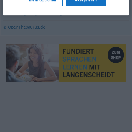
Mehr Optionen
Akzeptieren
widerwillig
,
ungern
,
trotzig
© OpenThesaurus.de