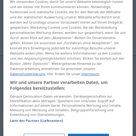
Wir verwenden Cookies, damit Sie unsere Webseite bestmöglich nutzen
und wir besser mit Ihnen kommunizieren können. Notwendige,
umfallen
<
irr
sein
>
funktionale und statistische Cookies, die für den Betrieb der Webseite
und der statistischen Auswertung unserer Webseite erforderlich sind,
Übersicht aller Übersetzungen
werden auf Grundlage unserer Vorauswahl immer auf Ihrem Endgerät
gespeichert. Marketing-Cookies und Cookies, die der Bereitstellung
(Für mehr Details die Übersetzung anklicken/antippen)
personalisierter Werbung dienen, werden nur gespeichert, wenn Sie uns
durch einen Klick auf den „Akzeptieren“-Button Ihr Einverständnis
svalovat se, kácet se, otáčet, obracet
geben. Klicken Sie ansonsten auf „Fortfahren ohne Akzeptieren“. Sie
können Ihre Einwilligung jederzeit für zukünftige Besuche unserer
Webseite widerrufen. Wenn Sie weitere Informationen zu den Cookies
und den Anpassungsmöglichkeiten möchten, klicken Sie einfach auf den
Button „Mehr Optionen“. Weitergehende Hinweise zu der
Datenverarbeitung entnehmen Sie ansonsten unserer
svalovat
<-lit>
se,
<s>
kácet
se
umfallen
Datenschutzerklärung
. Hier finden Sie unser
Impressum
.
Wir und unsere Partner verarbeiten Daten, um
otáčet
<otočit>
(se),
obracet
<obrátit>
(se)
Folgendes bereitzustellen:
Genaue Geolocation-Daten verwenden. Geräteeigenschaften zur
umfallen
seine Meinung ändern
UMG
Identifikation aktiv abfragen. Speichern von und/oder Zugriff auf
Informationen auf einem Gerät. Personalisierte Werbung und Inhalte,
Messung von Werbung und Inhalten, Zielgruppenforschung und
Entwicklung von Dienstleistungen.
Beispielsätze für "umfallen"
Liste der Partner (Lieferanten)