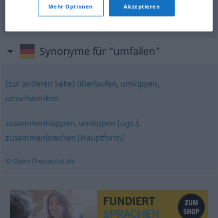
tot
umfallen
Mehr Optionen
Akzeptieren
<s>
kácet
se
mrtev
Synonyme für "umfallen"
(zur anderen Seite) überlaufen
,
umkippen
,
umschwenken
zusammenklappen
,
umkippen (ugs.)
,
zusammenbrechen (Hauptform)
© OpenThesaurus.de