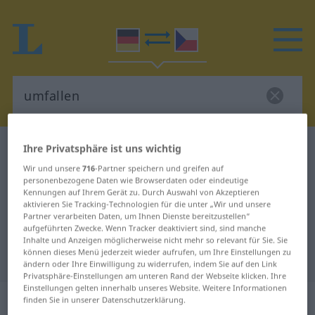
Ihre Privatsphäre ist uns wichtig
Deutsch-Tschechisch Wörterbuch
umfallen
Deutsch-Tschechisch Übersetzung
Wir und unsere
716
-Partner speichern und greifen auf
personenbezogene Daten wie Browserdaten oder eindeutige
für "umfallen"
Kennungen auf Ihrem Gerät zu. Durch Auswahl von Akzeptieren
aktivieren Sie Tracking-Technologien für die unter „Wir und unsere
Partner verarbeiten Daten, um Ihnen Dienste bereitzustellen“
aufgeführten Zwecke. Wenn Tracker deaktiviert sind, sind manche
"umfallen" Tschechisch
Inhalte und Anzeigen möglicherweise nicht mehr so relevant für Sie. Sie
können dieses Menü jederzeit wieder aufrufen, um Ihre Einstellungen zu
Übersetzung
ändern oder Ihre Einwilligung zu widerrufen, indem Sie auf den Link
Privatsphäre-Einstellungen am unteren Rand der Webseite klicken. Ihre
Einstellungen gelten innerhalb unseres Website. Weitere Informationen
„umfallen“
finden Sie in unserer Datenschutzerklärung.