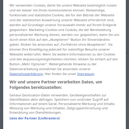
Wir verwenden Cookies, damit Sie unsere Webseite bestmöglich nutzen
übertreten
<
irr
sein
>
und wir besser mit Ihnen kommunizieren können. Notwendige,
funktionale und statistische Cookies, die für den Betrieb der Webseite
Übersicht aller Übersetzungen
und der statistischen Auswertung unserer Webseite erforderlich sind,
werden auf Grundlage unserer Vorauswahl immer auf Ihrem Endgerät
(Für mehr Details die Übersetzung anklicken/antippen)
gespeichert. Marketing-Cookies und Cookies, die der Bereitstellung
personalisierter Werbung dienen, werden nur gespeichert, wenn Sie uns
přešlapovat, překračovat, přestupovat
durch einen Klick auf den „Akzeptieren“-Button Ihr Einverständnis
geben. Klicken Sie ansonsten auf „Fortfahren ohne Akzeptieren“. Sie
können Ihre Einwilligung jederzeit für zukünftige Besuche unserer
Webseite widerrufen. Wenn Sie weitere Informationen zu den Cookies
und den Anpassungsmöglichkeiten möchten, klicken Sie einfach auf den
Button „Mehr Optionen“. Weitergehende Hinweise zu der
přešlapovat
<-šlápnout>
,
překračovat
<-kročit>
Datenverarbeitung entnehmen Sie ansonsten unserer
Datenschutzerklärung
. Hier finden Sie unser
Impressum
.
übertreten
SPORT
Wir und unsere Partner verarbeiten Daten, um
Folgendes bereitzustellen:
přestupovat
<-stoupit>
übertreten
wechseln
Genaue Geolocation-Daten verwenden. Geräteeigenschaften zur
Identifikation aktiv abfragen. Speichern von und/oder Zugriff auf
Informationen auf einem Gerät. Personalisierte Werbung und Inhalte,
Messung von Werbung und Inhalten, Zielgruppenforschung und
„übertreten“
Entwicklung von Dienstleistungen.
Liste der Partner (Lieferanten)