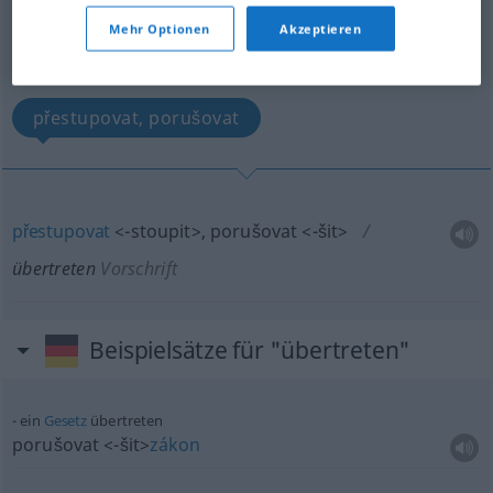
übertreten
<
irr
ohne
ge
;
haben
>
Mehr Optionen
Akzeptieren
Übersicht aller Übersetzungen
(Für mehr Details die Übersetzung anklicken/antippen)
přestupovat, porušovat
přestupovat
<-stoupit>
, porušovat
<-šit>
übertreten
Vorschrift
Beispielsätze für "übertreten"
ein
Gesetz
übertreten
porušovat
<-šit>
zákon