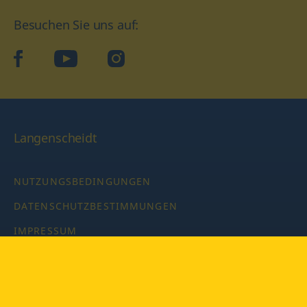
Besuchen Sie uns auf:
facebook
YouTube
Instagram
Langenscheidt
NUTZUNGSBEDINGUNGEN
DATENSCHUTZBESTIMMUNGEN
IMPRESSUM
PRIVATSPHÄRE-EINSTELLUNGEN
LATEINWÖRTERBUCH MIT CODE