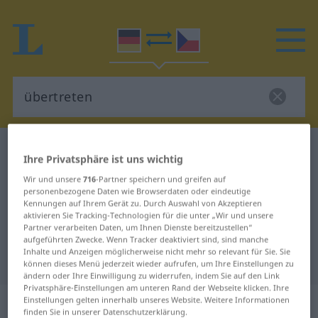
Deutsch-Tschechisch Wörterbuch
übertreten
Ihre Privatsphäre ist uns wichtig
Deutsch-Tschechisch Übersetzung
Wir und unsere
716
-Partner speichern und greifen auf
personenbezogene Daten wie Browserdaten oder eindeutige
für "übertreten"
Kennungen auf Ihrem Gerät zu. Durch Auswahl von Akzeptieren
aktivieren Sie Tracking-Technologien für die unter „Wir und unsere
Partner verarbeiten Daten, um Ihnen Dienste bereitzustellen“
"übertreten" Tschechisch
aufgeführten Zwecke. Wenn Tracker deaktiviert sind, sind manche
Inhalte und Anzeigen möglicherweise nicht mehr so relevant für Sie. Sie
Übersetzung
können dieses Menü jederzeit wieder aufrufen, um Ihre Einstellungen zu
ändern oder Ihre Einwilligung zu widerrufen, indem Sie auf den Link
Privatsphäre-Einstellungen am unteren Rand der Webseite klicken. Ihre
„übertreten“
Einstellungen gelten innerhalb unseres Website. Weitere Informationen
finden Sie in unserer Datenschutzerklärung.