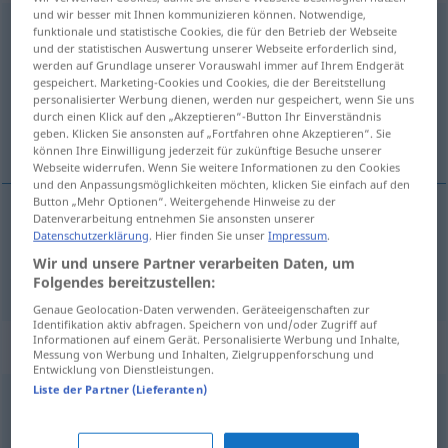
und wir besser mit Ihnen kommunizieren können. Notwendige,
totschlagen
<
irr
>
funktionale und statistische Cookies, die für den Betrieb der Webseite
und der statistischen Auswertung unserer Webseite erforderlich sind,
werden auf Grundlage unserer Vorauswahl immer auf Ihrem Endgerät
Übersicht aller Übersetzungen
gespeichert. Marketing-Cookies und Cookies, die der Bereitstellung
(Für mehr Details die Übersetzung anklicken/antippen)
personalisierter Werbung dienen, werden nur gespeichert, wenn Sie uns
durch einen Klick auf den „Akzeptieren“-Button Ihr Einverständnis
geben. Klicken Sie ansonsten auf „Fortfahren ohne Akzeptieren“. Sie
usmrcovat, zabíjet
können Ihre Einwilligung jederzeit für zukünftige Besuche unserer
Webseite widerrufen. Wenn Sie weitere Informationen zu den Cookies
und den Anpassungsmöglichkeiten möchten, klicken Sie einfach auf den
Button „Mehr Optionen“. Weitergehende Hinweise zu der
Datenverarbeitung entnehmen Sie ansonsten unserer
Datenschutzerklärung
. Hier finden Sie unser
Impressum
.
usmrcovat
<-rtit>
,
zabíjet
<-bít>
totschlagen
a.
Wir und unsere Partner verarbeiten Daten, um
Zeit
Folgendes bereitzustellen:
Genaue Geolocation-Daten verwenden. Geräteeigenschaften zur
Identifikation aktiv abfragen. Speichern von und/oder Zugriff auf
Informationen auf einem Gerät. Personalisierte Werbung und Inhalte,
Beispielsätze für "totschlagen"
Messung von Werbung und Inhalten, Zielgruppenforschung und
Entwicklung von Dienstleistungen.
Liste der Partner (Lieferanten)
die
Zeit
totschlagen
ubíjet
<ubít>
čas