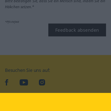
Bitte bestätigen Sie, dass Sie ein Mensch sind, indem Sie ein
Häkchen setzen.*
*Pflichtfeld
Feedback absenden
Besuchen Sie uns auf:
facebook
YouTube
Instagram
Langenscheidt