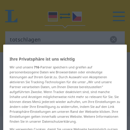
Ihre Privatsphäre ist uns wichtig
Deutsch-Tschechisch Wörterbuch
totschlagen
Wir und unsere
716
-Partner speichern und greifen auf
Deutsch-Tschechisch Übersetzung
personenbezogene Daten wie Browserdaten oder eindeutige
Kennungen auf Ihrem Gerät zu. Durch Auswahl von Akzeptieren
für "totschlagen"
aktivieren Sie Tracking-Technologien für die unter „Wir und unsere
Partner verarbeiten Daten, um Ihnen Dienste bereitzustellen“
aufgeführten Zwecke. Wenn Tracker deaktiviert sind, sind manche
"totschlagen" Tschechisch
Inhalte und Anzeigen möglicherweise nicht mehr so relevant für Sie. Sie
können dieses Menü jederzeit wieder aufrufen, um Ihre Einstellungen zu
Übersetzung
ändern oder Ihre Einwilligung zu widerrufen, indem Sie auf den Link
Privatsphäre-Einstellungen am unteren Rand der Webseite klicken. Ihre
Einstellungen gelten innerhalb unseres Website. Weitere Informationen
finden Sie in unserer Datenschutzerklärung.
„totschlagen“
Wir verwenden Cookies, damit Sie unsere Webseite bestmöglich nutzen