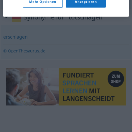
Mehr Optionen
Akzeptieren
Synonyme für "totschlagen"
erschlagen
© OpenThesaurus.de