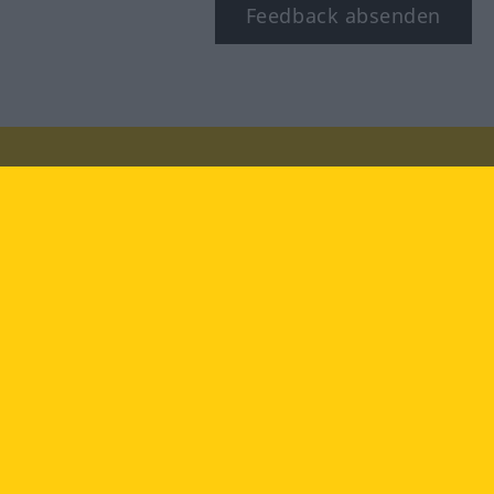
Feedback absenden
Besuchen Sie uns auf:
facebook
YouTube
Instagram
Langenscheidt
NUTZUNGSBEDINGUNGEN
DATENSCHUTZBESTIMMUNGEN