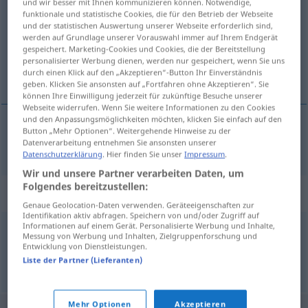
und wir besser mit Ihnen kommunizieren können. Notwendige,
funktionale und statistische Cookies, die für den Betrieb der Webseite
Übersicht aller Übersetzungen
und der statistischen Auswertung unserer Webseite erforderlich sind,
werden auf Grundlage unserer Vorauswahl immer auf Ihrem Endgerät
(Für mehr Details die Übersetzung anklicken/antippen)
gespeichert. Marketing-Cookies und Cookies, die der Bereitstellung
personalisierter Werbung dienen, werden nur gespeichert, wenn Sie uns
rajče
durch einen Klick auf den „Akzeptieren“-Button Ihr Einverständnis
geben. Klicken Sie ansonsten auf „Fortfahren ohne Akzeptieren“. Sie
können Ihre Einwilligung jederzeit für zukünftige Besuche unserer
Webseite widerrufen. Wenn Sie weitere Informationen zu den Cookies
und den Anpassungsmöglichkeiten möchten, klicken Sie einfach auf den
Button „Mehr Optionen“. Weitergehende Hinweise zu der
rajče
Tomate
Datenverarbeitung entnehmen Sie ansonsten unserer
N
Datenschutzerklärung
. Hier finden Sie unser
Impressum
.
Wir und unsere Partner verarbeiten Daten, um
Folgendes bereitzustellen:
Synonyme für "Tomate"
Genaue Geolocation-Daten verwenden. Geräteeigenschaften zur
Identifikation aktiv abfragen. Speichern von und/oder Zugriff auf
Informationen auf einem Gerät. Personalisierte Werbung und Inhalte,
Messung von Werbung und Inhalten, Zielgruppenforschung und
Paradeiser (österr.)
Entwicklung von Dienstleistungen.
Liste der Partner (Lieferanten)
© OpenThesaurus.de
Mehr Optionen
Akzeptieren