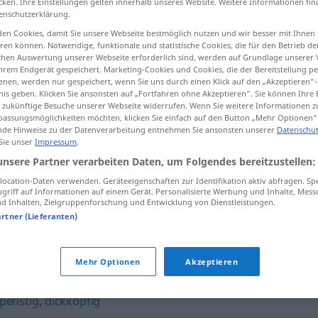
cken. Ihre Einstellungen gelten innerhalb unseres Website. Weitere Informationen fin
enschutzerklärung.
en Cookies, damit Sie unsere Webseite bestmöglich nutzen und wir besser mit Ihnen
en können. Notwendige, funktionale und statistische Cookies, die für den Betrieb d
ischen Auswertung unserer Webseite erforderlich sind, werden auf Grundlage unserer
tippen)
hrem Endgerät gespeichert. Marketing-Cookies und Cookies, die der Bereitstellung per
nen, werden nur gespeichert, wenn Sie uns durch einen Klick auf den „Akzeptieren“-
nis geben. Klicken Sie ansonsten auf „Fortfahren ohne Akzeptieren“. Sie können Ihre 
ür zukünftige Besuche unserer Webseite widerrufen. Wenn Sie weitere Informationen 
assungsmöglichkeiten möchten, klicken Sie einfach auf den Button „Mehr Optionen“
de Hinweise zu der Datenverarbeitung entnehmen Sie ansonsten unserer
Datenschut
 Sie unser
Impressum
.
störrisch
Person
unsere Partner verarbeiten Daten, um Folgendes bereitzustellen:
ocation-Daten verwenden. Geräteeigenschaften zur Identifikation aktiv abfragen. Sp
griff auf Informationen auf einem Gerät. Personalisierte Werbung und Inhalte, Mes
störrisch
Material
 Inhalten, Zielgruppenforschung und Entwicklung von Dienstleistungen.
artner (Lieferanten)
Mehr Optionen
Akzeptieren
penstig
,
dickköpfig