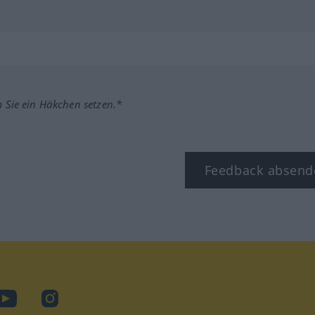
m Sie ein Häkchen setzen.*
Feedback absend
ook
YouTube
Instagram