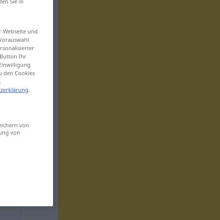
den Sie in
er Webseite und
 Vorauswahl
sonalisierter
Button Ihr
Einwilligung
zu den Cookies
.
zerklärung
.
eichern von
sung von