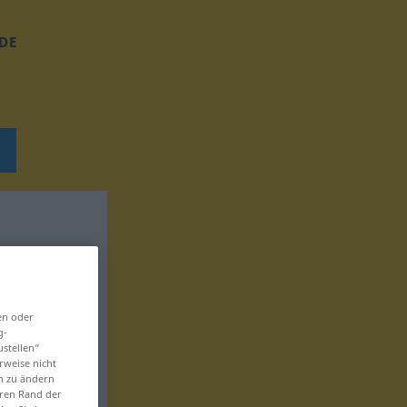
DE
en oder
g-
ustellen“
rweise nicht
en zu ändern
eren Rand der