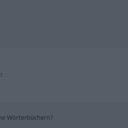
h?
ine Wörterbüchern?