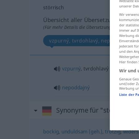
Webseite kli
unserer Dat
störrisch
Wir verwend
Übersicht aller Übersetzungen
kommunizier
der statist
(Für mehr Details die Übersetzung anklicken/an
immer auf I
Werbung die
vzpurný, tvrdohlavý, nepoddajný
Einverständ
jederzeit f
und den Anp
Weitergehen
Hier finden
vzpurný
, tvrdohlavý
Wir und 
Genaue Geol
und/oder Zu
nepoddajný
Werbung und
Liste der P
Synonyme für "störrisch"
bockig
,
unduldsam (geh.)
,
trotzig
,
widers