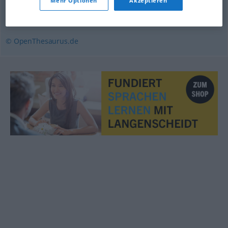
Mehr Optionen
Akzeptieren
empfinden
,
fühlen
,
verspüren
,
wahrnehmen
© OpenThesaurus.de