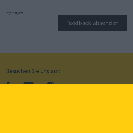
*Pflichtfeld
Feedback absenden
Besuchen Sie uns auf:
facebook
YouTube
Instagram
Langenscheidt