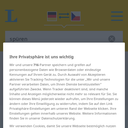
Ihre Privatsphäre ist uns wichtig
Deutsch-Tschechisch Wörterbuch
spüren
Wir und unsere
716
-Partner speichern und greifen auf
Deutsch-Tschechisch Übersetzung
personenbezogene Daten wie Browserdaten oder eindeutige
Kennungen auf Ihrem Gerät zu. Durch Auswahl von Akzeptieren
für "spüren"
aktivieren Sie Tracking-Technologien für die unter „Wir und unsere
Partner verarbeiten Daten, um Ihnen Dienste bereitzustellen“
aufgeführten Zwecke. Wenn Tracker deaktiviert sind, sind manche
Inhalte und Anzeigen möglicherweise nicht mehr so relevant für Sie. Sie
"spüren" Tschechisch Übersetzung
können dieses Menü jederzeit wieder aufrufen, um Ihre Einstellungen zu
ändern oder Ihre Einwilligung zu widerrufen, indem Sie auf den Link
Privatsphäre-Einstellungen am unteren Rand der Webseite klicken. Ihre
„spüren“
Einstellungen gelten innerhalb unseres Website. Weitere Informationen
finden Sie in unserer Datenschutzerklärung.
Wir verwenden Cookies, damit Sie unsere Webseite bestmöglich nutzen
spüren