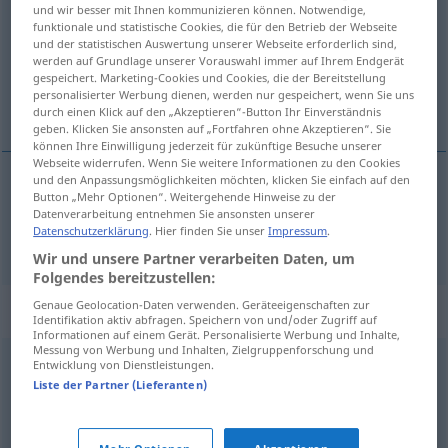
und wir besser mit Ihnen kommunizieren können. Notwendige,
funktionale und statistische Cookies, die für den Betrieb der Webseite
Übersicht aller Übersetzungen
und der statistischen Auswertung unserer Webseite erforderlich sind,
(Für mehr Details die Übersetzung anklicken/antippen)
werden auf Grundlage unserer Vorauswahl immer auf Ihrem Endgerät
gespeichert. Marketing-Cookies und Cookies, die der Bereitstellung
personalisierter Werbung dienen, werden nur gespeichert, wenn Sie uns
cítit, cítit
durch einen Klick auf den „Akzeptieren“-Button Ihr Einverständnis
geben. Klicken Sie ansonsten auf „Fortfahren ohne Akzeptieren“. Sie
können Ihre Einwilligung jederzeit für zukünftige Besuche unserer
Webseite widerrufen. Wenn Sie weitere Informationen zu den Cookies
und den Anpassungsmöglichkeiten möchten, klicken Sie einfach auf den
Button „Mehr Optionen“. Weitergehende Hinweise zu der
<u>
cítit,
<po>
cítit
spüren
Datenverarbeitung entnehmen Sie ansonsten unserer
Datenschutzerklärung
. Hier finden Sie unser
Impressum
.
Wir und unsere Partner verarbeiten Daten, um
Folgendes bereitzustellen:
Genaue Geolocation-Daten verwenden. Geräteeigenschaften zur
Synonyme für "spüren"
Identifikation aktiv abfragen. Speichern von und/oder Zugriff auf
Informationen auf einem Gerät. Personalisierte Werbung und Inhalte,
Messung von Werbung und Inhalten, Zielgruppenforschung und
Entwicklung von Dienstleistungen.
wittern
Liste der Partner (Lieferanten)
verspüren
,
fühlen
,
wahrnehmen
,
empfinden