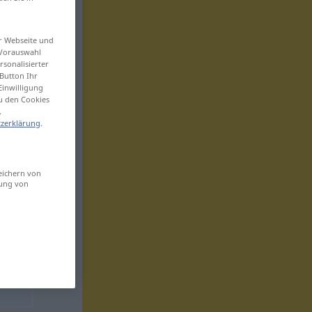
er Webseite und
 Vorauswahl
sonalisierter
Button Ihr
Einwilligung
zu den Cookies
.
zerklärung
.
eichern von
sung von