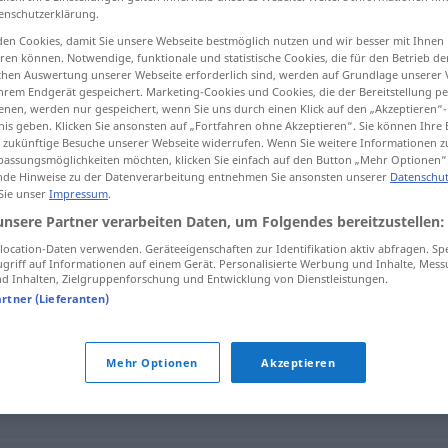
enschutzerklärung.
en Cookies, damit Sie unsere Webseite bestmöglich nutzen und wir besser mit Ihnen
en können. Notwendige, funktionale und statistische Cookies, die für den Betrieb d
ischen Auswertung unserer Webseite erforderlich sind, werden auf Grundlage unserer
tippen)
hrem Endgerät gespeichert. Marketing-Cookies und Cookies, die der Bereitstellung per
nen, werden nur gespeichert, wenn Sie uns durch einen Klick auf den „Akzeptieren“-
nis geben. Klicken Sie ansonsten auf „Fortfahren ohne Akzeptieren“. Sie können Ihre 
ür zukünftige Besuche unserer Webseite widerrufen. Wenn Sie weitere Informationen 
assungsmöglichkeiten möchten, klicken Sie einfach auf den Button „Mehr Optionen“
de Hinweise zu der Datenverarbeitung entnehmen Sie ansonsten unserer
Datenschut
 Sie unser
Impressum
.
Singvogel
unsere Partner verarbeiten Daten, um Folgendes bereitzustellen:
ocation-Daten verwenden. Geräteeigenschaften zur Identifikation aktiv abfragen. Sp
griff auf Informationen auf einem Gerät. Personalisierte Werbung und Inhalte, Mes
 Inhalten, Zielgruppenforschung und Entwicklung von Dienstleistungen.
artner (Lieferanten)
ugs.)
,
Informant
,
Spitzel
,
Kontaktmann
Mehr Optionen
Akzeptieren