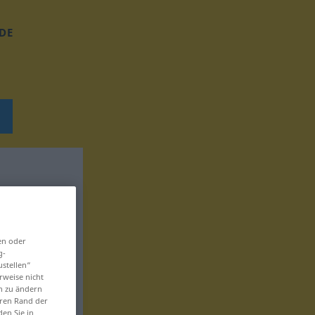
DE
en oder
g-
ustellen“
rweise nicht
en zu ändern
eren Rand der
den Sie in