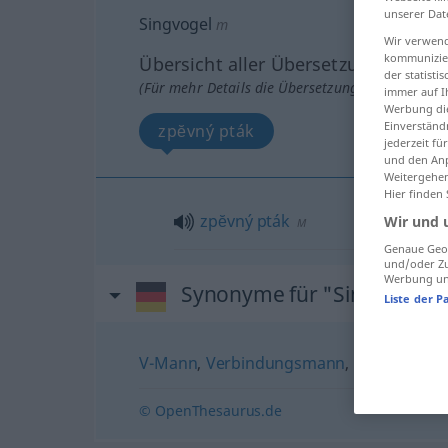
unserer Dat
Singvogel
m
Wir verwend
kommunizier
Übersicht aller Übersetzungen
der statist
(Für mehr Details die Übersetzung anklicken/an
immer auf I
Werbung die
Einverständ
zpĕvný pták
jederzeit f
und den Anp
Weitergehen
Hier finden
zpĕvný
pták
Wir und 
M
Genaue Geol
und/oder Zu
Werbung und
Synonyme für "Singvogel"
Liste der P
V-Mann
,
Verbindungsmann
,
Schnüffler (
© OpenThesaurus.de