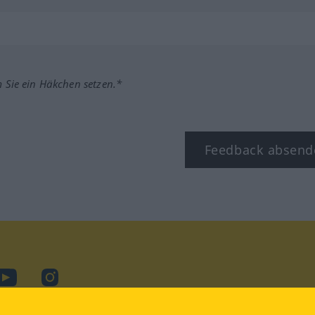
m Sie ein Häkchen setzen.*
Feedback absend
ook
YouTube
Instagram