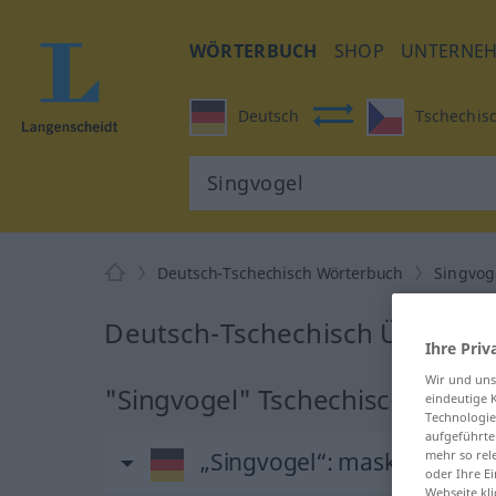
WÖRTERBUCH
SHOP
UNTERNE
Deutsch
Tschechis
Deutsch-Tschechisch Wörterbuch
Singvog
Deutsch-Tschechisch Übersetz
Ihre Priv
Wir und un
"Singvogel" Tschechisch Übers
eindeutige 
Technologie
aufgeführte
mehr so rel
„Singvogel“
: maskulin
oder Ihre E
Webseite kli