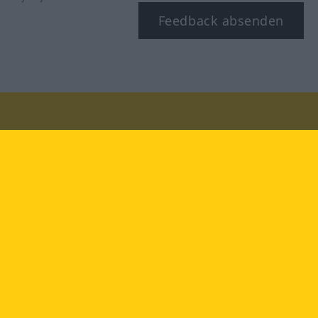
Feedback absenden
Besuchen Sie uns auf:
facebook
YouTube
Instagram
Langenscheidt
NUTZUNGSBEDINGUNGEN