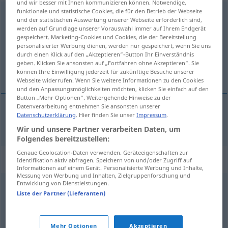
und wir besser mit Ihnen kommunizieren können. Notwendige,
funktionale und statistische Cookies, die für den Betrieb der Webseite
Seifenblase
f
und der statistischen Auswertung unserer Webseite erforderlich sind,
werden auf Grundlage unserer Vorauswahl immer auf Ihrem Endgerät
Übersicht aller Übersetzungen
gespeichert. Marketing-Cookies und Cookies, die der Bereitstellung
personalisierter Werbung dienen, werden nur gespeichert, wenn Sie uns
(Für mehr Details die Übersetzung anklicken/antippen)
durch einen Klick auf den „Akzeptieren“-Button Ihr Einverständnis
geben. Klicken Sie ansonsten auf „Fortfahren ohne Akzeptieren“. Sie
mýdlová bublina
können Ihre Einwilligung jederzeit für zukünftige Besuche unserer
Webseite widerrufen. Wenn Sie weitere Informationen zu den Cookies
und den Anpassungsmöglichkeiten möchten, klicken Sie einfach auf den
Button „Mehr Optionen“. Weitergehende Hinweise zu der
Datenverarbeitung entnehmen Sie ansonsten unserer
Datenschutzerklärung
. Hier finden Sie unser
Impressum
.
mýdlová
bublina
a.
Seifenblase
FIG
F
Wir und unsere Partner verarbeiten Daten, um
Folgendes bereitzustellen:
Genaue Geolocation-Daten verwenden. Geräteeigenschaften zur
Synonyme für "Seifenblase"
Identifikation aktiv abfragen. Speichern von und/oder Zugriff auf
Informationen auf einem Gerät. Personalisierte Werbung und Inhalte,
Messung von Werbung und Inhalten, Zielgruppenforschung und
Entwicklung von Dienstleistungen.
Domino
,
Kartenhaus
Liste der Partner (Lieferanten)
© OpenThesaurus.de
Mehr Optionen
Akzeptieren