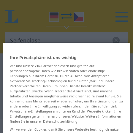
Ihre Privatsphäre ist uns wichtig
Deutsch-Tschechisch Wörterbuch
Seifenblase
Wir und unsere
716
-Partner speichern und greifen auf
Deutsch-Tschechisch Übersetzung
personenbezogene Daten wie Browserdaten oder eindeutige
Kennungen auf Ihrem Gerät zu. Durch Auswahl von Akzeptieren
für "Seifenblase"
aktivieren Sie Tracking-Technologien für die unter „Wir und unsere
Partner verarbeiten Daten, um Ihnen Dienste bereitzustellen“
aufgeführten Zwecke. Wenn Tracker deaktiviert sind, sind manche
Inhalte und Anzeigen möglicherweise nicht mehr so relevant für Sie. Sie
"Seifenblase" Tschechisch
können dieses Menü jederzeit wieder aufrufen, um Ihre Einstellungen zu
ändern oder Ihre Einwilligung zu widerrufen, indem Sie auf den Link
Übersetzung
Privatsphäre-Einstellungen am unteren Rand der Webseite klicken. Ihre
Einstellungen gelten innerhalb unseres Website. Weitere Informationen
finden Sie in unserer Datenschutzerklärung.
„Seifenblase“
: feminin
Wir verwenden Cookies, damit Sie unsere Webseite bestmöglich nutzen