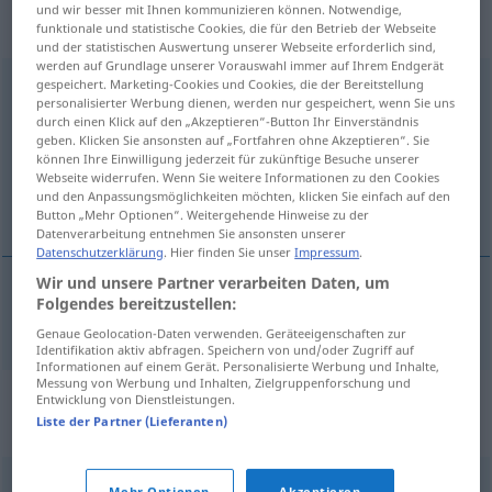
„Schwangerschaftsabbruch“
:
und wir besser mit Ihnen kommunizieren können. Notwendige,
maskulin
funktionale und statistische Cookies, die für den Betrieb der Webseite
und der statistischen Auswertung unserer Webseite erforderlich sind,
werden auf Grundlage unserer Vorauswahl immer auf Ihrem Endgerät
gespeichert. Marketing-Cookies und Cookies, die der Bereitstellung
Schwangerschaftsabbruch
m
personalisierter Werbung dienen, werden nur gespeichert, wenn Sie uns
durch einen Klick auf den „Akzeptieren“-Button Ihr Einverständnis
Übersicht aller Übersetzungen
geben. Klicken Sie ansonsten auf „Fortfahren ohne Akzeptieren“. Sie
(Für mehr Details die Übersetzung anklicken/antippen)
können Ihre Einwilligung jederzeit für zukünftige Besuche unserer
Webseite widerrufen. Wenn Sie weitere Informationen zu den Cookies
und den Anpassungsmöglichkeiten möchten, klicken Sie einfach auf den
interrupce
Button „Mehr Optionen“. Weitergehende Hinweise zu der
Datenverarbeitung entnehmen Sie ansonsten unserer
Datenschutzerklärung
. Hier finden Sie unser
Impressum
.
Wir und unsere Partner verarbeiten Daten, um
Folgendes bereitzustellen:
interrupce
Schwangerschaftsabbruch
F
Genaue Geolocation-Daten verwenden. Geräteeigenschaften zur
Identifikation aktiv abfragen. Speichern von und/oder Zugriff auf
Informationen auf einem Gerät. Personalisierte Werbung und Inhalte,
Messung von Werbung und Inhalten, Zielgruppenforschung und
Synonyme für
Entwicklung von Dienstleistungen.
Liste der Partner (Lieferanten)
"Schwangerschaftsabbruch"
Mehr Optionen
Akzeptieren