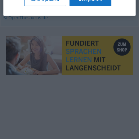
Abort (fachspr.)
,
Abtreibung (ugs.)
© OpenThesaurus.de