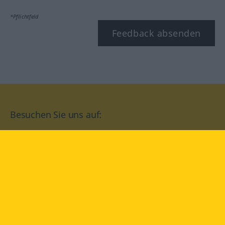
*Pflichtfeld
Feedback absenden
Besuchen Sie uns auf:
facebook
YouTube
Instagram
Langenscheidt