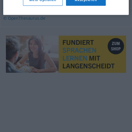
quälend
,
bohrend
,
beißend
© OpenThesaurus.de