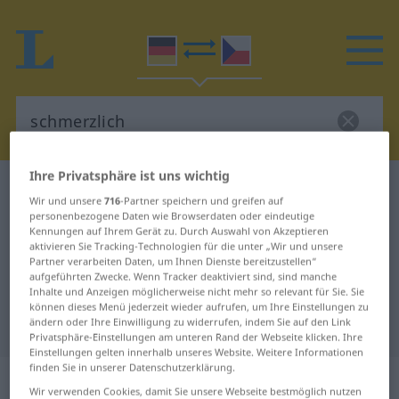
Ihre Privatsphäre ist uns wichtig
Deutsch-Tschechisch Wörterbuch
schmerzlich
Wir und unsere
716
-Partner speichern und greifen auf
Deutsch-Tschechisch Übersetzung
personenbezogene Daten wie Browserdaten oder eindeutige
Kennungen auf Ihrem Gerät zu. Durch Auswahl von Akzeptieren
für "schmerzlich"
aktivieren Sie Tracking-Technologien für die unter „Wir und unsere
Partner verarbeiten Daten, um Ihnen Dienste bereitzustellen“
aufgeführten Zwecke. Wenn Tracker deaktiviert sind, sind manche
Inhalte und Anzeigen möglicherweise nicht mehr so relevant für Sie. Sie
"schmerzlich" Tschechisch
können dieses Menü jederzeit wieder aufrufen, um Ihre Einstellungen zu
ändern oder Ihre Einwilligung zu widerrufen, indem Sie auf den Link
Übersetzung
Privatsphäre-Einstellungen am unteren Rand der Webseite klicken. Ihre
Einstellungen gelten innerhalb unseres Website. Weitere Informationen
finden Sie in unserer Datenschutzerklärung.
„schmerzlich“
Wir verwenden Cookies, damit Sie unsere Webseite bestmöglich nutzen