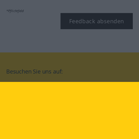
*Pflichtfeld
Feedback absenden
Besuchen Sie uns auf:
facebook
YouTube
Instagram
Langenscheidt