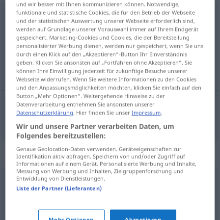
und wir besser mit Ihnen kommunizieren können. Notwendige,
funktionale und statistische Cookies, die für den Betrieb der Webseite
schmerzlich
und der statistischen Auswertung unserer Webseite erforderlich sind,
werden auf Grundlage unserer Vorauswahl immer auf Ihrem Endgerät
Übersicht aller Übersetzungen
gespeichert. Marketing-Cookies und Cookies, die der Bereitstellung
(Für mehr Details die Übersetzung anklicken/antippen)
personalisierter Werbung dienen, werden nur gespeichert, wenn Sie uns
durch einen Klick auf den „Akzeptieren“-Button Ihr Einverständnis
geben. Klicken Sie ansonsten auf „Fortfahren ohne Akzeptieren“. Sie
bolestný, bolestivý
können Ihre Einwilligung jederzeit für zukünftige Besuche unserer
Webseite widerrufen. Wenn Sie weitere Informationen zu den Cookies
und den Anpassungsmöglichkeiten möchten, klicken Sie einfach auf den
Button „Mehr Optionen“. Weitergehende Hinweise zu der
Datenverarbeitung entnehmen Sie ansonsten unserer
Datenschutzerklärung
. Hier finden Sie unser
Impressum
.
bolestný
,
bolestivý
schmerzlich
Wir und unsere Partner verarbeiten Daten, um
Folgendes bereitzustellen:
Genaue Geolocation-Daten verwenden. Geräteeigenschaften zur
Synonyme für "schmerzlich"
Identifikation aktiv abfragen. Speichern von und/oder Zugriff auf
Informationen auf einem Gerät. Personalisierte Werbung und Inhalte,
Messung von Werbung und Inhalten, Zielgruppenforschung und
Entwicklung von Dienstleistungen.
schmerzvoll
,
schlimm
,
bitter (fig.)
,
hart (ugs.)
Liste der Partner (Lieferanten)
qualvoll
,
schmerzvoll
,
brennend
,
schmerzhaft
,
stechend
,
Mehr Optionen
Akzeptieren