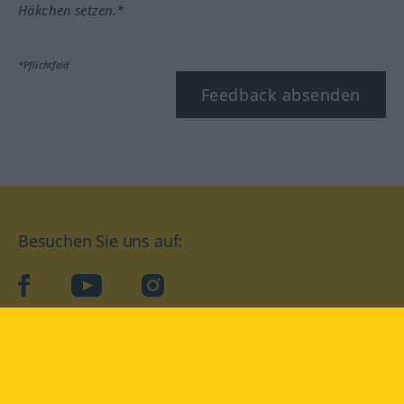
Häkchen setzen.*
*Pflichtfeld
Feedback absenden
Besuchen Sie uns auf:
facebook
YouTube
Instagram
Langenscheidt