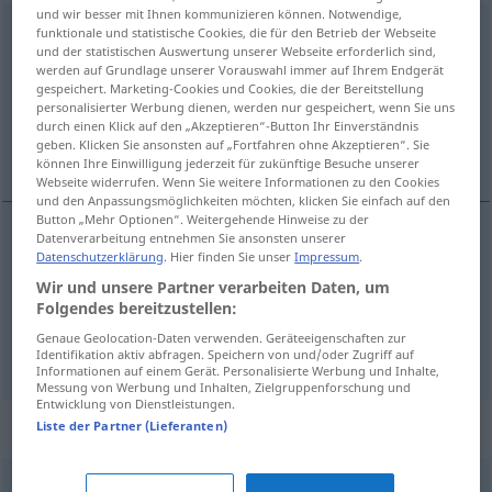
und wir besser mit Ihnen kommunizieren können. Notwendige,
Schlange
f
<
Schlange
;
-n
>
funktionale und statistische Cookies, die für den Betrieb der Webseite
und der statistischen Auswertung unserer Webseite erforderlich sind,
werden auf Grundlage unserer Vorauswahl immer auf Ihrem Endgerät
Übersicht aller Übersetzungen
gespeichert. Marketing-Cookies und Cookies, die der Bereitstellung
(Für mehr Details die Übersetzung anklicken/antippen)
personalisierter Werbung dienen, werden nur gespeichert, wenn Sie uns
durch einen Klick auf den „Akzeptieren“-Button Ihr Einverständnis
geben. Klicken Sie ansonsten auf „Fortfahren ohne Akzeptieren“. Sie
had, fronta
können Ihre Einwilligung jederzeit für zukünftige Besuche unserer
Webseite widerrufen. Wenn Sie weitere Informationen zu den Cookies
und den Anpassungsmöglichkeiten möchten, klicken Sie einfach auf den
Button „Mehr Optionen“. Weitergehende Hinweise zu der
Datenverarbeitung entnehmen Sie ansonsten unserer
Datenschutzerklärung
. Hier finden Sie unser
Impressum
.
had
a.
Schlange
FIG
ZOOL
M
Wir und unsere Partner verarbeiten Daten, um
Folgendes bereitzustellen:
fronta
Schlange
lange Reihe
F
Genaue Geolocation-Daten verwenden. Geräteeigenschaften zur
Identifikation aktiv abfragen. Speichern von und/oder Zugriff auf
Informationen auf einem Gerät. Personalisierte Werbung und Inhalte,
Messung von Werbung und Inhalten, Zielgruppenforschung und
Entwicklung von Dienstleistungen.
Synonyme für "Schlange"
Liste der Partner (Lieferanten)