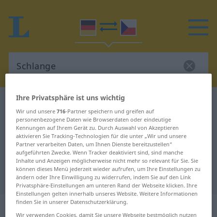
Ihre Privatsphäre ist uns wichtig
Deutsch-Tschechisch Wörterbuch
Schlange
Wir und unsere
716
-Partner speichern und greifen auf
Deutsch-Tschechisch Übersetzung
personenbezogene Daten wie Browserdaten oder eindeutige
Kennungen auf Ihrem Gerät zu. Durch Auswahl von Akzeptieren
für "Schlange"
aktivieren Sie Tracking-Technologien für die unter „Wir und unsere
Partner verarbeiten Daten, um Ihnen Dienste bereitzustellen“
aufgeführten Zwecke. Wenn Tracker deaktiviert sind, sind manche
"Schlange" Tschechisch
Inhalte und Anzeigen möglicherweise nicht mehr so relevant für Sie. Sie
können dieses Menü jederzeit wieder aufrufen, um Ihre Einstellungen zu
Übersetzung
ändern oder Ihre Einwilligung zu widerrufen, indem Sie auf den Link
Privatsphäre-Einstellungen am unteren Rand der Webseite klicken. Ihre
Einstellungen gelten innerhalb unseres Website. Weitere Informationen
finden Sie in unserer Datenschutzerklärung.
„Schlange“
: feminin
Wir verwenden Cookies, damit Sie unsere Webseite bestmöglich nutzen