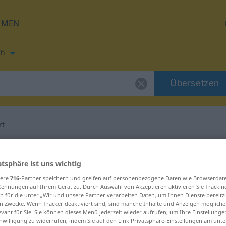
HMEN
ch
Übersetzen
rt
ng für "routiniert"
atsphäre ist uns wichtig
etzung
sere
716
-Partner speichern und greifen auf personenbezogene Daten wie Browserdat
Kennungen auf Ihrem Gerät zu. Durch Auswahl von Akzeptieren aktivieren Sie Trackin
n für die unter „Wir und unsere Partner verarbeiten Daten, um Ihnen Dienste bereitz
n Zwecke. Wenn Tracker deaktiviert sind, sind manche Inhalte und Anzeigen mögliche
evant für Sie. Sie können dieses Menü jederzeit wieder aufrufen, um Ihre Einstellung
inwilligung zu widerrufen, indem Sie auf den Link Privatsphäre-Einstellungen am unt