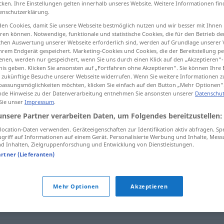
cken. Ihre Einstellungen gelten innerhalb unseres Website. Weitere Informationen fin
enschutzerklärung.
en Cookies, damit Sie unsere Webseite bestmöglich nutzen und wir besser mit Ihnen
en können. Notwendige, funktionale und statistische Cookies, die für den Betrieb d
ischen Auswertung unserer Webseite erforderlich sind, werden auf Grundlage unserer
tippen)
hrem Endgerät gespeichert. Marketing-Cookies und Cookies, die der Bereitstellung per
nen, werden nur gespeichert, wenn Sie uns durch einen Klick auf den „Akzeptieren“-
nis geben. Klicken Sie ansonsten auf „Fortfahren ohne Akzeptieren“. Sie können Ihre 
ür zukünftige Besuche unserer Webseite widerrufen. Wenn Sie weitere Informationen 
assungsmöglichkeiten möchten, klicken Sie einfach auf den Button „Mehr Optionen“
de Hinweise zu der Datenverarbeitung entnehmen Sie ansonsten unserer
Datenschut
 Sie unser
Impressum
.
routiniert
unsere Partner verarbeiten Daten, um Folgendes bereitzustellen:
ocation-Daten verwenden. Geräteeigenschaften zur Identifikation aktiv abfragen. Sp
griff auf Informationen auf einem Gerät. Personalisierte Werbung und Inhalte, Mes
 Inhalten, Zielgruppenforschung und Entwicklung von Dienstleistungen.
artner (Lieferanten)
ewandt
Mehr Optionen
Akzeptieren