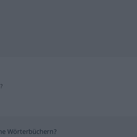
h?
ine Wörterbüchern?