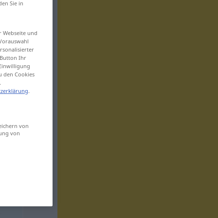
den Sie in
er Webseite und
 Vorauswahl
sonalisierter
Button Ihr
Einwilligung
zu den Cookies
.
zerklärung
.
eichern von
sung von