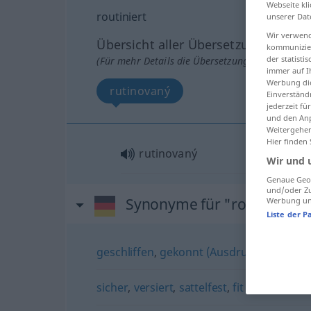
Webseite kli
routiniert
unserer Dat
Wir verwend
Übersicht aller Übersetzungen
kommunizier
der statist
(Für mehr Details die Übersetzung anklicken/an
immer auf I
Werbung die
rutinovaný
Einverständ
jederzeit f
und den Anp
Weitergehen
Hier finden
rutinovaný
Wir und 
Genaue Geol
und/oder Zu
Synonyme für "routiniert"
Werbung und
Liste der P
geschliffen
,
gekonnt (Ausdrucksweise)
,
g
sicher
,
versiert
,
sattelfest
,
fit