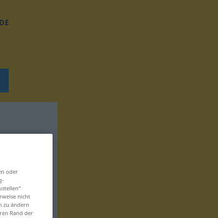
DE
en oder
g-
ustellen“
rweise nicht
en zu ändern
eren Rand der