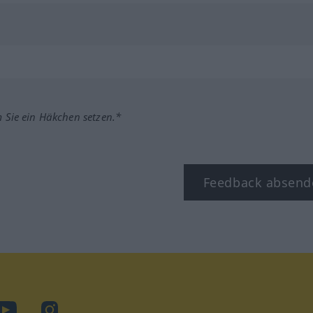
m Sie ein Häkchen setzen.*
Feedback absend
ook
YouTube
Instagram