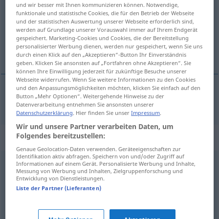
und wir besser mit Ihnen kommunizieren können. Notwendige,
funktionale und statistische Cookies, die für den Betrieb der Webseite
Übersicht aller Übersetzungen
und der statistischen Auswertung unserer Webseite erforderlich sind,
(Für mehr Details die Übersetzung anklicken/antippen)
werden auf Grundlage unserer Vorauswahl immer auf Ihrem Endgerät
gespeichert. Marketing-Cookies und Cookies, die der Bereitstellung
personalisierter Werbung dienen, werden nur gespeichert, wenn Sie uns
vzpůrný, renitentní
durch einen Klick auf den „Akzeptieren“-Button Ihr Einverständnis
geben. Klicken Sie ansonsten auf „Fortfahren ohne Akzeptieren“. Sie
können Ihre Einwilligung jederzeit für zukünftige Besuche unserer
Webseite widerrufen. Wenn Sie weitere Informationen zu den Cookies
und den Anpassungsmöglichkeiten möchten, klicken Sie einfach auf den
Button „Mehr Optionen“. Weitergehende Hinweise zu der
vzpůrný, renitentní
renitent
Datenverarbeitung entnehmen Sie ansonsten unserer
Datenschutzerklärung
. Hier finden Sie unser
Impressum
.
Wir und unsere Partner verarbeiten Daten, um
Folgendes bereitzustellen:
Synonyme für "renitent"
Genaue Geolocation-Daten verwenden. Geräteeigenschaften zur
Identifikation aktiv abfragen. Speichern von und/oder Zugriff auf
Informationen auf einem Gerät. Personalisierte Werbung und Inhalte,
widerspenstig
Messung von Werbung und Inhalten, Zielgruppenforschung und
Entwicklung von Dienstleistungen.
Liste der Partner (Lieferanten)
aufsässig
,
widerspenstig