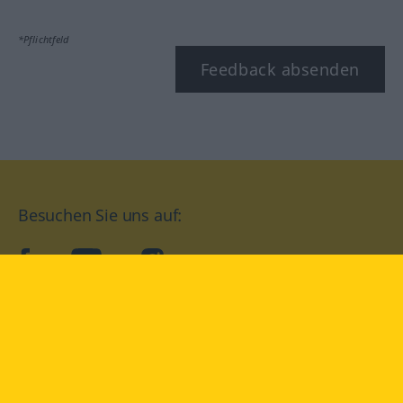
*Pflichtfeld
Feedback absenden
Besuchen Sie uns auf:
facebook
YouTube
Instagram
Langenscheidt