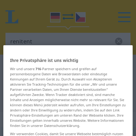
Ihre Privatsphäre ist uns wichtig
Deutsch-Tschechisch Wörterbuch
renitent
Wir und unsere
716
-Partner speichern und greifen auf
Deutsch-Tschechisch Übersetzung
personenbezogene Daten wie Browserdaten oder eindeutige
Kennungen auf Ihrem Gerät zu. Durch Auswahl von Akzeptieren
für "renitent"
aktivieren Sie Tracking-Technologien für die unter „Wir und unsere
Partner verarbeiten Daten, um Ihnen Dienste bereitzustellen“
aufgeführten Zwecke. Wenn Tracker deaktiviert sind, sind manche
Inhalte und Anzeigen möglicherweise nicht mehr so relevant für Sie. Sie
"renitent" Tschechisch Übersetzung
können dieses Menü jederzeit wieder aufrufen, um Ihre Einstellungen zu
ändern oder Ihre Einwilligung zu widerrufen, indem Sie auf den Link
Privatsphäre-Einstellungen am unteren Rand der Webseite klicken. Ihre
„renitent“
Einstellungen gelten innerhalb unseres Website. Weitere Informationen
finden Sie in unserer Datenschutzerklärung.
Wir verwenden Cookies, damit Sie unsere Webseite bestmöglich nutzen
renitent