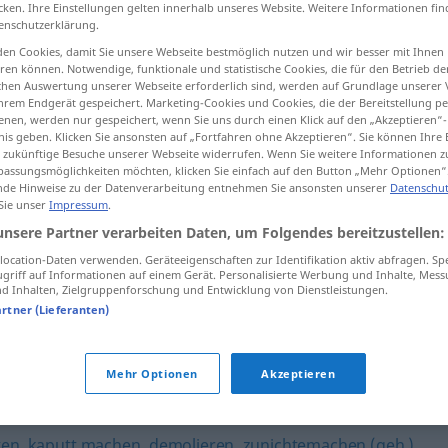
cken. Ihre Einstellungen gelten innerhalb unseres Website. Weitere Informationen fin
enschutzerklärung.
en Cookies, damit Sie unsere Webseite bestmöglich nutzen und wir besser mit Ihnen
en können. Notwendige, funktionale und statistische Cookies, die für den Betrieb d
ischen Auswertung unserer Webseite erforderlich sind, werden auf Grundlage unserer
tippen)
hrem Endgerät gespeichert. Marketing-Cookies und Cookies, die der Bereitstellung per
nen, werden nur gespeichert, wenn Sie uns durch einen Klick auf den „Akzeptieren“-
nis geben. Klicken Sie ansonsten auf „Fortfahren ohne Akzeptieren“. Sie können Ihre 
ür zukünftige Besuche unserer Webseite widerrufen. Wenn Sie weitere Informationen 
assungsmöglichkeiten möchten, klicken Sie einfach auf den Button „Mehr Optionen“
de Hinweise zu der Datenverarbeitung entnehmen Sie ansonsten unserer
Datenschut
 Sie unser
Impressum
.
ramponieren
unsere Partner verarbeiten Daten, um Folgendes bereitzustellen:
ocation-Daten verwenden. Geräteeigenschaften zur Identifikation aktiv abfragen. Sp
griff auf Informationen auf einem Gerät. Personalisierte Werbung und Inhalte, Mes
en"
 Inhalten, Zielgruppenforschung und Entwicklung von Dienstleistungen.
artner (Lieferanten)
rstärkung)
,
zerkratzen
,
beschädigen
,
lädieren
,
verkratzen
Mehr Optionen
Akzeptieren
en
,
zerstören (Hauptform)
,
zerdrücken
,
niederreißen
,
ten
,
kaputt machen
,
demolieren
,
zunichtemachen (geh.)
,