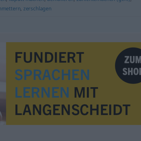
hmettern
,
zerschlagen