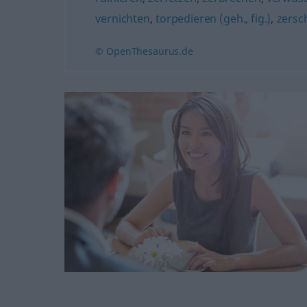
vernichten
,
torpedieren (geh., fig.)
,
zersc
© OpenThesaurus.de