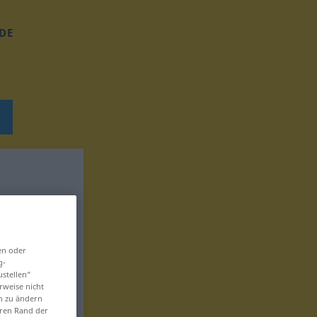
DE
en oder
g-
ustellen“
rweise nicht
en zu ändern
eren Rand der