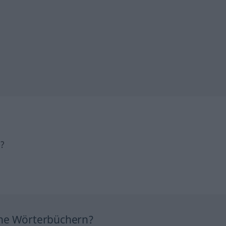
h?
ine Wörterbüchern?