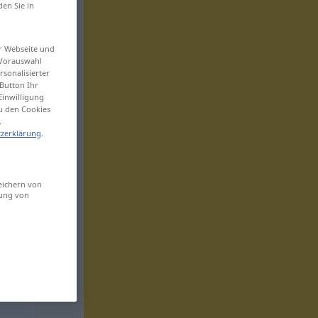
den Sie in
er Webseite und
 Vorauswahl
sonalisierter
Button Ihr
Einwilligung
zu den Cookies
.
zerklärung
.
eichern von
sung von