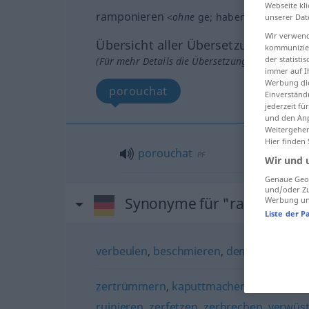
Webseite kli
ramponieren
<
ohne
ge
;
haben
>
UMG
unserer Dat
Wir verwend
Übersicht aller Übersetzungen
kommunizier
der statist
(Für mehr Details die Übersetzung anklicken/an
immer auf I
Werbung die
porouchat
Einverständ
jederzeit f
und den Anp
Weitergehen
Hier finden
porouchat
PF
Wir und 
Genaue Geol
und/oder Zu
Synonyme für "ramponier
Werbung und
Liste der P
verbeulen
,
beschmieren
,
demolieren (Ve
zertrümmern
,
kaputtmachen
,
kleinkrieg
ruinieren
,
zerfetzen
,
zerbrechen
,
verwüs