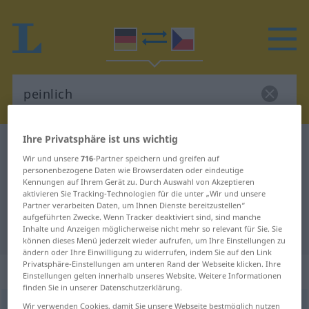
Ihre Privatsphäre ist uns wichtig
Deutsch-Tschechisch Wörterbuch
peinlich
Wir und unsere
716
-Partner speichern und greifen auf
Deutsch-Tschechisch Übersetzung
personenbezogene Daten wie Browserdaten oder eindeutige
Kennungen auf Ihrem Gerät zu. Durch Auswahl von Akzeptieren
für "peinlich"
aktivieren Sie Tracking-Technologien für die unter „Wir und unsere
Partner verarbeiten Daten, um Ihnen Dienste bereitzustellen“
aufgeführten Zwecke. Wenn Tracker deaktiviert sind, sind manche
"peinlich" Tschechisch Übersetzung
Inhalte und Anzeigen möglicherweise nicht mehr so relevant für Sie. Sie
können dieses Menü jederzeit wieder aufrufen, um Ihre Einstellungen zu
ändern oder Ihre Einwilligung zu widerrufen, indem Sie auf den Link
Privatsphäre-Einstellungen am unteren Rand der Webseite klicken. Ihre
„peinlich“
Einstellungen gelten innerhalb unseres Website. Weitere Informationen
finden Sie in unserer Datenschutzerklärung.
peinlich
Wir verwenden Cookies, damit Sie unsere Webseite bestmöglich nutzen