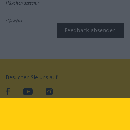
Häkchen setzen.*
*Pflichtfeld
Feedback absenden
Besuchen Sie uns auf:
facebook
YouTube
Instagram
Langenscheidt