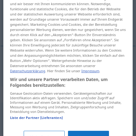
und wir besser mit Ihnen kommunizieren können. Notwendige,
funktionale und statistische Cookies, die für den Betrieb der Webseite
Übersicht aller Übersetzungen
und der statistischen Auswertung unserer Webseite erforderlich sind,
(Für mehr Details die Übersetzung anklicken/antippen)
werden auf Grundlage unserer Vorauswahl immer auf Ihrem Endgerät
gespeichert. Marketing-Cookies und Cookies, die der Bereitstellung
personalisierter Werbung dienen, werden nur gespeichert, wenn Sie uns
trapný, nepříjemný
durch einen Klick auf den „Akzeptieren“-Button Ihr Einverständnis
geben. Klicken Sie ansonsten auf „Fortfahren ohne Akzeptieren“. Sie
können Ihre Einwilligung jederzeit für zukünftige Besuche unserer
Webseite widerrufen. Wenn Sie weitere Informationen zu den Cookies
und den Anpassungsmöglichkeiten möchten, klicken Sie einfach auf den
Button „Mehr Optionen“. Weitergehende Hinweise zu der
trapný
,
nepříjemný
peinlich
Datenverarbeitung entnehmen Sie ansonsten unserer
Datenschutzerklärung
. Hier finden Sie unser
Impressum
.
Wir und unsere Partner verarbeiten Daten, um
Folgendes bereitzustellen:
Beispielsätze für "peinlich"
Genaue Geolocation-Daten verwenden. Geräteeigenschaften zur
Identifikation aktiv abfragen. Speichern von und/oder Zugriff auf
Informationen auf einem Gerät. Personalisierte Werbung und Inhalte,
Messung von Werbung und Inhalten, Zielgruppenforschung und
Entwicklung von Dienstleistungen.
peinlich
genau
Liste der Partner (Lieferanten)
úzkostlivĕ
přesný