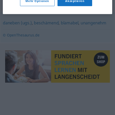
Mehr Optionen
Akzeptieren
Synonyme für "peinlich"
daneben (ugs.)
,
beschämend
,
blamabel
,
unangenehm
© OpenThesaurus.de