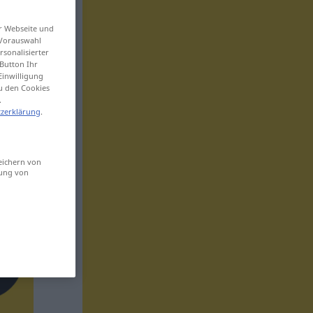
er Webseite und
 Vorauswahl
sonalisierter
Button Ihr
Einwilligung
zu den Cookies
.
zerklärung
.
eichern von
sung von