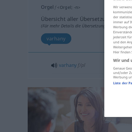
Orgel
f
<
Orgel
;
-n
>
Wir verwend
kommunizier
der statist
Übersicht aller Übersetzungen
immer auf I
(Für mehr Details die Übersetzung anklicken/an
Werbung die
Einverständ
jederzeit f
varhany
und den Anp
Weitergehen
Hier finden
Wir und 
varhany
f/pl
Genaue Geol
und/oder Zu
Werbung und
Liste der P