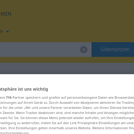
HMEN
ch
Übersetzen
ung für "Orgel"
atsphäre ist uns wichtig
sere
716
-Partner speichern und greifen auf personenbezogene Daten wie Browserdat
Kennungen auf Ihrem Gerät zu. Durch Auswahl von Akzeptieren aktivieren Sie Trackin
ng
n für die unter „Wir und unsere Partner verarbeiten Daten, um Ihnen Dienste bereitz
n Zwecke. Wenn Tracker deaktiviert sind, sind manche Inhalte und Anzeigen mögliche
evant für Sie. Sie können dieses Menü jederzeit wieder aufrufen, um Ihre Einstellung
inwilligung zu widerrufen, indem Sie auf den Link Privatsphäre-Einstellungen am unt
cken. Ihre Einstellungen gelten innerhalb unseres Website. Weitere Informationen fin
enschutzerklärung.