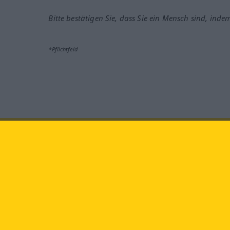
Bitte bestätigen Sie, dass Sie ein Mensch sind, inde
*Pflichtfeld
Besuchen Sie uns auf:
faceb
Langenscheidt