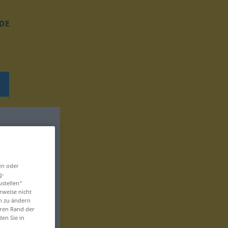
DE
en oder
g-
ustellen“
rweise nicht
en zu ändern
eren Rand der
den Sie in