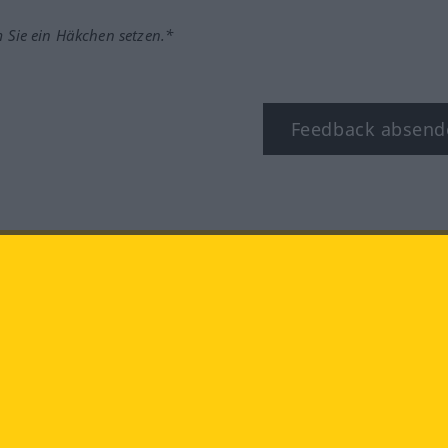
m Sie ein Häkchen setzen.*
Feedback absend
ook
YouTube
Instagram