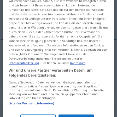
Wir verwenden Cookies, damit Sie unsere Webseite bestmöglich nutzen
und wir besser mit Ihnen kommunizieren können. Notwendige,
Übersicht aller Übersetzungen
funktionale und statistische Cookies, die für den Betrieb der Webseite
und der statistischen Auswertung unserer Webseite erforderlich sind,
(Für mehr Details die Übersetzung anklicken/antippen)
werden auf Grundlage unserer Vorauswahl immer auf Ihrem Endgerät
gespeichert. Marketing-Cookies und Cookies, die der Bereitstellung
ušlechtilý, nóbl, štĕdrý
personalisierter Werbung dienen, werden nur gespeichert, wenn Sie uns
durch einen Klick auf den „Akzeptieren“-Button Ihr Einverständnis
geben. Klicken Sie ansonsten auf „Fortfahren ohne Akzeptieren“. Sie
können Ihre Einwilligung jederzeit für zukünftige Besuche unserer
Webseite widerrufen. Wenn Sie weitere Informationen zu den Cookies
und den Anpassungsmöglichkeiten möchten, klicken Sie einfach auf den
ušlechtilý
nobel
edel
Button „Mehr Optionen“. Weitergehende Hinweise zu der
Datenverarbeitung entnehmen Sie ansonsten unserer
Datenschutzerklärung
. Hier finden Sie unser
Impressum
.
nóbl
nobel
UMG
Wir und unsere Partner verarbeiten Daten, um
Folgendes bereitzustellen:
štĕdrý
nobel
freigebig
Genaue Geolocation-Daten verwenden. Geräteeigenschaften zur
Identifikation aktiv abfragen. Speichern von und/oder Zugriff auf
Informationen auf einem Gerät. Personalisierte Werbung und Inhalte,
Messung von Werbung und Inhalten, Zielgruppenforschung und
Synonyme für "nobel"
Entwicklung von Dienstleistungen.
Liste der Partner (Lieferanten)
fein
,
exklusiv
,
elegant
,
mondän
,
extravagant
,
vornehm