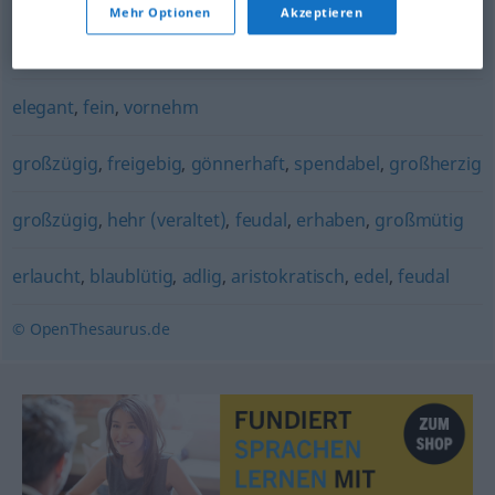
Mehr Optionen
Akzeptieren
edel
elegant
,
fein
,
vornehm
großzügig
,
freigebig
,
gönnerhaft
,
spendabel
,
großherzig
großzügig
,
hehr (veraltet)
,
feudal
,
erhaben
,
großmütig
erlaucht
,
blaublütig
,
adlig
,
aristokratisch
,
edel
,
feudal
© OpenThesaurus.de