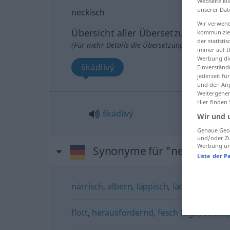
Webseite kli
unserer Dat
neckisch
Wir verwend
Übersicht aller Übersetzungen
kommunizier
der statist
(Für mehr Details die Übersetzung anklicken/an
immer auf I
Werbung die
škádlivý
Einverständ
jederzeit f
und den Anp
Weitergehen
Hier finden
škádlivý
Wir und 
Genaue Geol
und/oder Zu
Werbung und
Synonyme für "neckisch"
Liste der P
närrisch
,
albern
,
läppisch
,
lächerlich
,
lach
flott
,
herausfordernd
,
fesch (ugs., süddt.