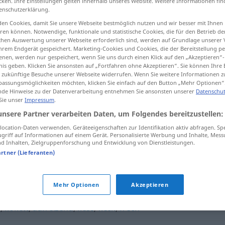
cken. Ihre Einstellungen gelten innerhalb unseres Website. Weitere Informationen fin
enschutzerklärung.
en Cookies, damit Sie unsere Webseite bestmöglich nutzen und wir besser mit Ihnen
en können. Notwendige, funktionale und statistische Cookies, die für den Betrieb d
ischen Auswertung unserer Webseite erforderlich sind, werden auf Grundlage unserer
tippen)
hrem Endgerät gespeichert. Marketing-Cookies und Cookies, die der Bereitstellung per
nen, werden nur gespeichert, wenn Sie uns durch einen Klick auf den „Akzeptieren“-
nis geben. Klicken Sie ansonsten auf „Fortfahren ohne Akzeptieren“. Sie können Ihre 
ür zukünftige Besuche unserer Webseite widerrufen. Wenn Sie weitere Informationen 
assungsmöglichkeiten möchten, klicken Sie einfach auf den Button „Mehr Optionen“
de Hinweise zu der Datenverarbeitung entnehmen Sie ansonsten unserer
Datenschut
 Sie unser
Impressum
.
neckisch
unsere Partner verarbeiten Daten, um Folgendes bereitzustellen:
ocation-Daten verwenden. Geräteeigenschaften zur Identifikation aktiv abfragen. Sp
griff auf Informationen auf einem Gerät. Personalisierte Werbung und Inhalte, Mes
 Inhalten, Zielgruppenforschung und Entwicklung von Dienstleistungen.
artner (Lieferanten)
haft
,
dämlich
,
affig
Mehr Optionen
Akzeptieren
)
,
kokett
,
aufreizend
,
kess
,
keck
,
frech