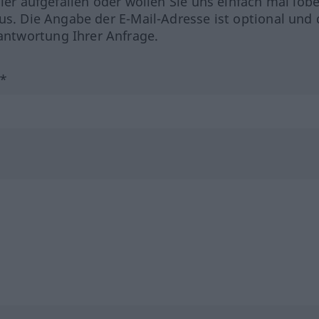
hler aufgefallen oder wollen Sie uns einfach mal lob
us. Die Angabe der E-Mail-Adresse ist optional und 
ntwortung Ihrer Anfrage.
?*