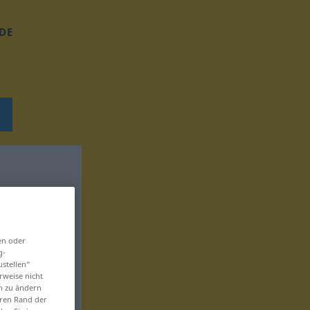
DE
en oder
g-
ustellen“
rweise nicht
en zu ändern
eren Rand der