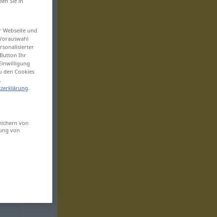
den Sie in
er Webseite und
 Vorauswahl
sonalisierter
Button Ihr
Einwilligung
zu den Cookies
.
zerklärung
.
eichern von
sung von