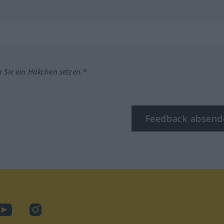
m Sie ein Häkchen setzen.*
Feedback absend
ook
YouTube
Instagram