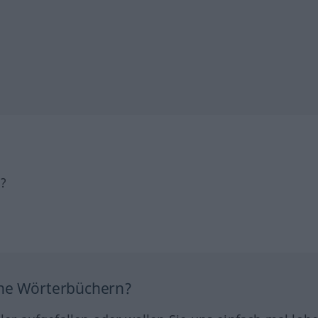
h?
ine Wörterbüchern?