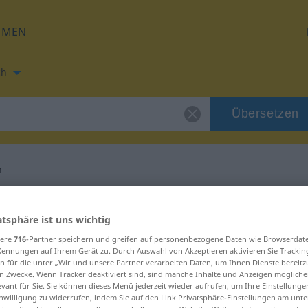
HMEN
ch
Übersetzen
h
ung für "neckisch"
atsphäre ist uns wichtig
sere
716
-Partner speichern und greifen auf personenbezogene Daten wie Browserdat
tzung
Kennungen auf Ihrem Gerät zu. Durch Auswahl von Akzeptieren aktivieren Sie Trackin
n für die unter „Wir und unsere Partner verarbeiten Daten, um Ihnen Dienste bereitz
n Zwecke. Wenn Tracker deaktiviert sind, sind manche Inhalte und Anzeigen mögliche
evant für Sie. Sie können dieses Menü jederzeit wieder aufrufen, um Ihre Einstellung
inwilligung zu widerrufen, indem Sie auf den Link Privatsphäre-Einstellungen am unt