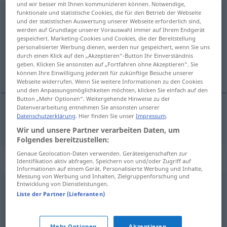
und wir besser mit Ihnen kommunizieren können. Notwendige,
funktionale und statistische Cookies, die für den Betrieb der Webseite
monumental
und der statistischen Auswertung unserer Webseite erforderlich sind,
werden auf Grundlage unserer Vorauswahl immer auf Ihrem Endgerät
Übersicht aller Übersetzungen
gespeichert. Marketing-Cookies und Cookies, die der Bereitstellung
(Für mehr Details die Übersetzung anklicken/antippen)
personalisierter Werbung dienen, werden nur gespeichert, wenn Sie uns
durch einen Klick auf den „Akzeptieren“-Button Ihr Einverständnis
geben. Klicken Sie ansonsten auf „Fortfahren ohne Akzeptieren“. Sie
monumentální
können Ihre Einwilligung jederzeit für zukünftige Besuche unserer
Webseite widerrufen. Wenn Sie weitere Informationen zu den Cookies
und den Anpassungsmöglichkeiten möchten, klicken Sie einfach auf den
Button „Mehr Optionen“. Weitergehende Hinweise zu der
Datenverarbeitung entnehmen Sie ansonsten unserer
Datenschutzerklärung
. Hier finden Sie unser
Impressum
.
monumentální
monumental
Wir und unsere Partner verarbeiten Daten, um
Folgendes bereitzustellen:
Genaue Geolocation-Daten verwenden. Geräteeigenschaften zur
Synonyme für "monumental"
Identifikation aktiv abfragen. Speichern von und/oder Zugriff auf
Informationen auf einem Gerät. Personalisierte Werbung und Inhalte,
Messung von Werbung und Inhalten, Zielgruppenforschung und
Entwicklung von Dienstleistungen.
mächtig
,
immens
,
riesig
,
unermesslich
,
kolossal
,
enorm
,
Liste der Partner (Lieferanten)
gewaltig
,
überdimensional
,
ungeheuer
,
gigantisch
,
astronomisch
,
riesengroß
Mehr Optionen
Akzeptieren