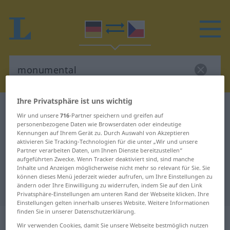
Ihre Privatsphäre ist uns wichtig
Deutsch-Tschechisch Wörterbuch
monumental
Wir und unsere
716
-Partner speichern und greifen auf
Deutsch-Tschechisch Übersetzung
personenbezogene Daten wie Browserdaten oder eindeutige
Kennungen auf Ihrem Gerät zu. Durch Auswahl von Akzeptieren
für "monumental"
aktivieren Sie Tracking-Technologien für die unter „Wir und unsere
Partner verarbeiten Daten, um Ihnen Dienste bereitzustellen“
aufgeführten Zwecke. Wenn Tracker deaktiviert sind, sind manche
Inhalte und Anzeigen möglicherweise nicht mehr so relevant für Sie. Sie
"monumental" Tschechisch
können dieses Menü jederzeit wieder aufrufen, um Ihre Einstellungen zu
ändern oder Ihre Einwilligung zu widerrufen, indem Sie auf den Link
Übersetzung
Privatsphäre-Einstellungen am unteren Rand der Webseite klicken. Ihre
Einstellungen gelten innerhalb unseres Website. Weitere Informationen
finden Sie in unserer Datenschutzerklärung.
„monumental“
Wir verwenden Cookies, damit Sie unsere Webseite bestmöglich nutzen