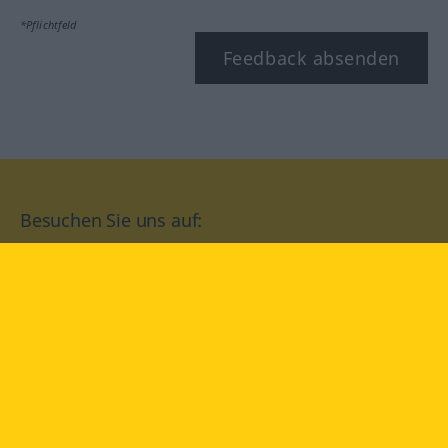
*Pflichtfeld
Feedback absenden
Besuchen Sie uns auf:
facebook
YouTube
Instagram
Langenscheidt