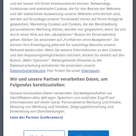
und wir besser mit Ihnen kommunizieren können. Notwendige,
funktionale und statistische Cookies, die für den Betrieb der Webseite
Übersicht aller Übersetzungen
und der statistischen Auswertung unserer Webseite erforderlich sind,
(Für mehr Details die Übersetzung anklicken/antippen)
werden auf Grundlage unserer Vorauswahl immer auf Ihrem Endgerät
gespeichert. Marketing-Cookies und Cookies, die der Bereitstellung
personalisierter Werbung dienen, werden nur gespeichert, wenn Sie uns
nejvíc, vĕtšinou
durch einen Klick auf den „Akzeptieren“-Button Ihr Einverständnis
geben. Klicken Sie ansonsten auf „Fortfahren ohne Akzeptieren“. Sie
können Ihre Einwilligung jederzeit für zukünftige Besuche unserer
Webseite widerrufen. Wenn Sie weitere Informationen zu den Cookies
und den Anpassungsmöglichkeiten möchten, klicken Sie einfach auf den
Button „Mehr Optionen“. Weitergehende Hinweise zu der
nejvíc(e),
vĕtšinou
meist
Datenverarbeitung entnehmen Sie ansonsten unserer
Datenschutzerklärung
. Hier finden Sie unser
Impressum
.
Wir und unsere Partner verarbeiten Daten, um
Synonyme für "meist"
Folgendes bereitzustellen:
Genaue Geolocation-Daten verwenden. Geräteeigenschaften zur
Identifikation aktiv abfragen. Speichern von und/oder Zugriff auf
Informationen auf einem Gerät. Personalisierte Werbung und Inhalte,
hauptsächlich
,
überwiegend
,
meistens
,
zumeist
,
häufig
,
Messung von Werbung und Inhalten, Zielgruppenforschung und
Entwicklung von Dienstleistungen.
größtenteils
,
mehrheitlich
Liste der Partner (Lieferanten)
größtenteils
,
überwiegend
,
vornehmlich
,
mehrheitlich
,