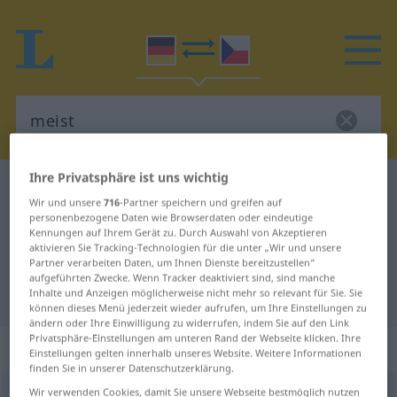
Ihre Privatsphäre ist uns wichtig
Deutsch-Tschechisch Wörterbuch
meist
Wir und unsere
716
-Partner speichern und greifen auf
Deutsch-Tschechisch Übersetzung
personenbezogene Daten wie Browserdaten oder eindeutige
Kennungen auf Ihrem Gerät zu. Durch Auswahl von Akzeptieren
für "meist"
aktivieren Sie Tracking-Technologien für die unter „Wir und unsere
Partner verarbeiten Daten, um Ihnen Dienste bereitzustellen“
aufgeführten Zwecke. Wenn Tracker deaktiviert sind, sind manche
"meist" Tschechisch Übersetzung
Inhalte und Anzeigen möglicherweise nicht mehr so relevant für Sie. Sie
können dieses Menü jederzeit wieder aufrufen, um Ihre Einstellungen zu
ändern oder Ihre Einwilligung zu widerrufen, indem Sie auf den Link
Privatsphäre-Einstellungen am unteren Rand der Webseite klicken. Ihre
„meist“
Einstellungen gelten innerhalb unseres Website. Weitere Informationen
finden Sie in unserer Datenschutzerklärung.
Wir verwenden Cookies, damit Sie unsere Webseite bestmöglich nutzen
meist