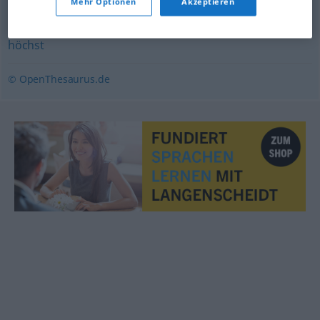
Mehr Optionen
Akzeptieren
normalerweise
,
vorwiegend
höchst
© OpenThesaurus.de