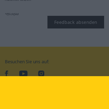
*Pflichtfeld
Feedback absenden
Besuchen Sie uns auf:
facebook
YouTube
Instagram
Langenscheidt