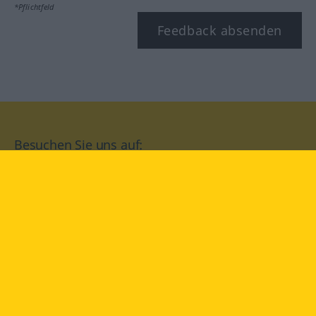
*Pflichtfeld
Feedback absenden
Besuchen Sie uns auf:
facebook
YouTube
Instagram
Langenscheidt
NUTZUNGSBEDINGUNGEN