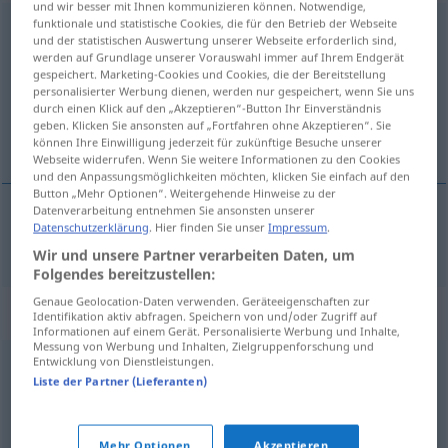
und wir besser mit Ihnen kommunizieren können. Notwendige,
funktionale und statistische Cookies, die für den Betrieb der Webseite
Luftblase
f
und der statistischen Auswertung unserer Webseite erforderlich sind,
werden auf Grundlage unserer Vorauswahl immer auf Ihrem Endgerät
Übersicht aller Übersetzungen
gespeichert. Marketing-Cookies und Cookies, die der Bereitstellung
personalisierter Werbung dienen, werden nur gespeichert, wenn Sie uns
(Für mehr Details die Übersetzung anklicken/antippen)
durch einen Klick auf den „Akzeptieren“-Button Ihr Einverständnis
geben. Klicken Sie ansonsten auf „Fortfahren ohne Akzeptieren“. Sie
vzduchová bublina
können Ihre Einwilligung jederzeit für zukünftige Besuche unserer
Webseite widerrufen. Wenn Sie weitere Informationen zu den Cookies
und den Anpassungsmöglichkeiten möchten, klicken Sie einfach auf den
Button „Mehr Optionen“. Weitergehende Hinweise zu der
Datenverarbeitung entnehmen Sie ansonsten unserer
Datenschutzerklärung
. Hier finden Sie unser
Impressum
.
vzduchová bublin(k)a
f
Luftblase
Wir und unsere Partner verarbeiten Daten, um
Folgendes bereitzustellen:
Genaue Geolocation-Daten verwenden. Geräteeigenschaften zur
Synonyme für "Luftblase"
Identifikation aktiv abfragen. Speichern von und/oder Zugriff auf
Informationen auf einem Gerät. Personalisierte Werbung und Inhalte,
Messung von Werbung und Inhalten, Zielgruppenforschung und
Entwicklung von Dienstleistungen.
Brandblase
,
Blase
,
Pickel
,
Pustel
,
Wimmerl (ugs., bair.,
Liste der Partner (Lieferanten)
österr.)
Mehr Optionen
Akzeptieren