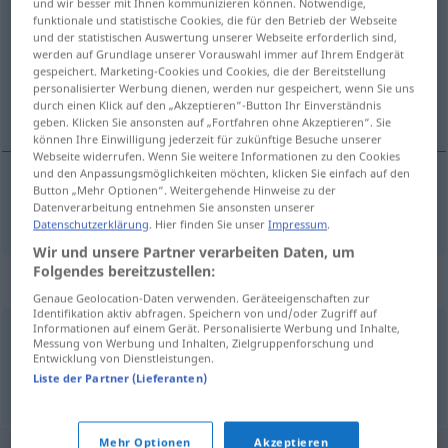
und wir besser mit Ihnen kommunizieren können. Notwendige,
funktionale und statistische Cookies, die für den Betrieb der Webseite
Übersicht aller Übersetzungen
und der statistischen Auswertung unserer Webseite erforderlich sind,
werden auf Grundlage unserer Vorauswahl immer auf Ihrem Endgerät
(Für mehr Details die Übersetzung anklicken/antippen)
gespeichert. Marketing-Cookies und Cookies, die der Bereitstellung
personalisierter Werbung dienen, werden nur gespeichert, wenn Sie uns
šišlat
durch einen Klick auf den „Akzeptieren“-Button Ihr Einverständnis
geben. Klicken Sie ansonsten auf „Fortfahren ohne Akzeptieren“. Sie
können Ihre Einwilligung jederzeit für zukünftige Besuche unserer
Webseite widerrufen. Wenn Sie weitere Informationen zu den Cookies
und den Anpassungsmöglichkeiten möchten, klicken Sie einfach auf den
Button „Mehr Optionen“. Weitergehende Hinweise zu der
šišlat
lispeln
Datenverarbeitung entnehmen Sie ansonsten unserer
Datenschutzerklärung
. Hier finden Sie unser
Impressum
.
Wir und unsere Partner verarbeiten Daten, um
Folgendes bereitzustellen:
Synonyme für "lispeln"
Genaue Geolocation-Daten verwenden. Geräteeigenschaften zur
Identifikation aktiv abfragen. Speichern von und/oder Zugriff auf
Informationen auf einem Gerät. Personalisierte Werbung und Inhalte,
Messung von Werbung und Inhalten, Zielgruppenforschung und
(mit der Zunge) anstoßen
Entwicklung von Dienstleistungen.
Liste der Partner (Lieferanten)
© OpenThesaurus.de
Mehr Optionen
Akzeptieren