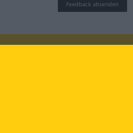
Feedback absenden
Besuchen Sie uns auf:
facebook
YouTube
Instagram
Langenscheidt
NUTZUNGSBEDINGUNGEN
DATENSCHUTZBESTIMMUNGEN