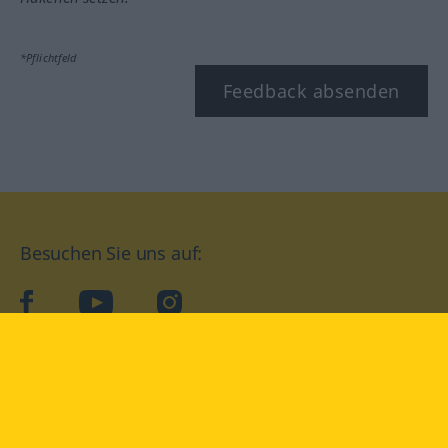
*Pflichtfeld
Feedback absenden
Besuchen Sie uns auf:
facebook
YouTube
Instagram
Langenscheidt