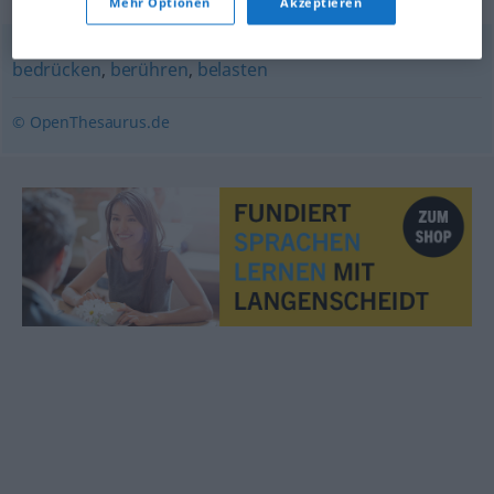
Mehr Optionen
Akzeptieren
bedrücken
,
berühren
,
belasten
© OpenThesaurus.de