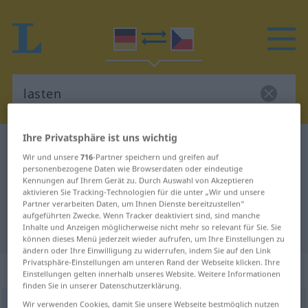
Ihre Privatsphäre ist uns wichtig
Deutsch-Tschechisch Wörterbuch
lasten
Wir und unsere
716
-Partner speichern und greifen auf
Deutsch-Tschechisch Übersetzung
personenbezogene Daten wie Browserdaten oder eindeutige
Kennungen auf Ihrem Gerät zu. Durch Auswahl von Akzeptieren
für "lasten"
aktivieren Sie Tracking-Technologien für die unter „Wir und unsere
Partner verarbeiten Daten, um Ihnen Dienste bereitzustellen“
aufgeführten Zwecke. Wenn Tracker deaktiviert sind, sind manche
"lasten" Tschechisch Übersetzung
Inhalte und Anzeigen möglicherweise nicht mehr so relevant für Sie. Sie
können dieses Menü jederzeit wieder aufrufen, um Ihre Einstellungen zu
ändern oder Ihre Einwilligung zu widerrufen, indem Sie auf den Link
Privatsphäre-Einstellungen am unteren Rand der Webseite klicken. Ihre
„lasten“
Einstellungen gelten innerhalb unseres Website. Weitere Informationen
finden Sie in unserer Datenschutzerklärung.
Wir verwenden Cookies, damit Sie unsere Webseite bestmöglich nutzen
lasten