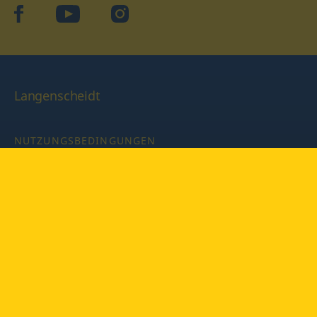
facebook
YouTube
Instagram
Langenscheidt
NUTZUNGSBEDINGUNGEN
DATENSCHUTZBESTIMMUNGEN
IMPRESSUM
PRIVATSPHÄRE-EINSTELLUNGEN
LATEINWÖRTERBUCH MIT CODE
Copyright © 2026 PONS Langenscheidt GmbH, Alle Rechte
vorbehalten.