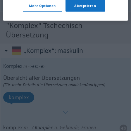
© OpenThesaurus.de
Mehr Optionen
Akzeptieren
"Komplex" Tschechisch
Übersetzung
„Komplex“
: maskulin
Komplex
m
<
-es
;
-e
>
Übersicht aller Übersetzungen
(Für mehr Details die Übersetzung anklicken/antippen)
komplex
komplex
m
Komplex
a.
Gebäude, Fragen