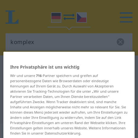
Deutsch-Tschechisch Wörterbuch
komplex
Ihre Privatsphäre ist uns wichtig
Deutsch-Tschechisch Übersetzung
Wir und unsere
716
-Partner speichern und greifen auf
personenbezogene Daten wie Browserdaten oder eindeutige
für "komplex"
Kennungen auf Ihrem Gerät zu. Durch Auswahl von Akzeptieren
aktivieren Sie Tracking-Technologien für die unter „Wir und unsere
Partner verarbeiten Daten, um Ihnen Dienste bereitzustellen“
"komplex" Tschechisch
aufgeführten Zwecke. Wenn Tracker deaktiviert sind, sind manche
Inhalte und Anzeigen möglicherweise nicht mehr so relevant für Sie. Sie
Übersetzung
können dieses Menü jederzeit wieder aufrufen, um Ihre Einstellungen zu
ändern oder Ihre Einwilligung zu widerrufen, indem Sie auf den Link
Privatsphäre-Einstellungen am unteren Rand der Webseite klicken. Ihre
Einstellungen gelten innerhalb unseres Website. Weitere Informationen
„komplex“
finden Sie in unserer Datenschutzerklärung.