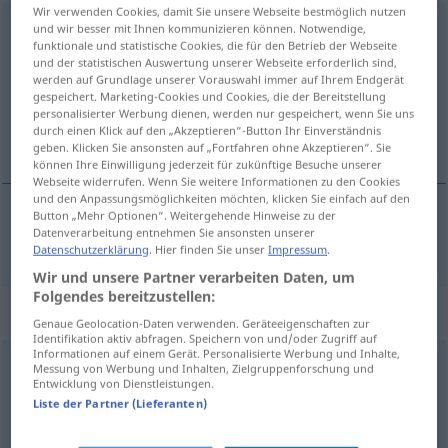
Wir verwenden Cookies, damit Sie unsere Webseite bestmöglich nutzen
komplex
und wir besser mit Ihnen kommunizieren können. Notwendige,
funktionale und statistische Cookies, die für den Betrieb der Webseite
und der statistischen Auswertung unserer Webseite erforderlich sind,
Übersicht aller Übersetzungen
werden auf Grundlage unserer Vorauswahl immer auf Ihrem Endgerät
(Für mehr Details die Übersetzung anklicken/antippen)
gespeichert. Marketing-Cookies und Cookies, die der Bereitstellung
personalisierter Werbung dienen, werden nur gespeichert, wenn Sie uns
durch einen Klick auf den „Akzeptieren“-Button Ihr Einverständnis
komplexní
geben. Klicken Sie ansonsten auf „Fortfahren ohne Akzeptieren“. Sie
können Ihre Einwilligung jederzeit für zukünftige Besuche unserer
Webseite widerrufen. Wenn Sie weitere Informationen zu den Cookies
und den Anpassungsmöglichkeiten möchten, klicken Sie einfach auf den
Button „Mehr Optionen“. Weitergehende Hinweise zu der
Datenverarbeitung entnehmen Sie ansonsten unserer
komplexní
komplex
Datenschutzerklärung
. Hier finden Sie unser
Impressum
.
Wir und unsere Partner verarbeiten Daten, um
Folgendes bereitzustellen:
Synonyme für "komplex"
Genaue Geolocation-Daten verwenden. Geräteeigenschaften zur
Identifikation aktiv abfragen. Speichern von und/oder Zugriff auf
Informationen auf einem Gerät. Personalisierte Werbung und Inhalte,
Messung von Werbung und Inhalten, Zielgruppenforschung und
verwickelt
,
heikel
,
unübersichtlich
,
kompliziert
,
schwer
,
Entwicklung von Dienstleistungen.
Liste der Partner (Lieferanten)
vertrackt
,
prekär
,
vielschichtig
,
verzwickt
,
schwierig