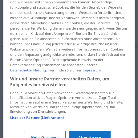
und wir besser mit Ihnen kommunizieren können. Notwendige,
funktionale und statistische Cookies, die für den Betrieb der Webseite
Übersicht aller Übersetzungen
und der statistischen Auswertung unserer Webseite erforderlich sind,
werden auf Grundlage unserer Vorauswahl immer auf Ihrem Endgerät
(Für mehr Details die Übersetzung anklicken/antippen)
gespeichert. Marketing-Cookies und Cookies, die der Bereitstellung
personalisierter Werbung dienen, werden nur gespeichert, wenn Sie uns
malicherný, nicotný
durch einen Klick auf den „Akzeptieren“-Button Ihr Einverständnis
geben. Klicken Sie ansonsten auf „Fortfahren ohne Akzeptieren“. Sie
können Ihre Einwilligung jederzeit für zukünftige Besuche unserer
Webseite widerrufen. Wenn Sie weitere Informationen zu den Cookies
und den Anpassungsmöglichkeiten möchten, klicken Sie einfach auf den
Button „Mehr Optionen“. Weitergehende Hinweise zu der
malicherný
,
nicotný
kleinlich
Datenverarbeitung entnehmen Sie ansonsten unserer
Datenschutzerklärung
. Hier finden Sie unser
Impressum
.
Wir und unsere Partner verarbeiten Daten, um
Folgendes bereitzustellen:
Synonyme für "kleinlich"
Genaue Geolocation-Daten verwenden. Geräteeigenschaften zur
Identifikation aktiv abfragen. Speichern von und/oder Zugriff auf
Informationen auf einem Gerät. Personalisierte Werbung und Inhalte,
penibel
,
pedantisch
,
kleinkariert (abwertend)
,
Messung von Werbung und Inhalten, Zielgruppenforschung und
Entwicklung von Dienstleistungen.
hyperkorrekt (ugs.)
,
minuziös
,
pingelig (ugs.)
Liste der Partner (Lieferanten)
borniert
,
kleinkariert
,
beschränkt
,
engherzig
Mehr Optionen
Akzeptieren