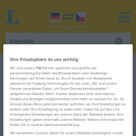
Ihre Privatsphäre ist uns wichtig
Deutsch-Tschechisch Wörterbuch
kleinlich
Wir und unsere
716
-Partner speichern und greifen auf
Deutsch-Tschechisch Übersetzung
personenbezogene Daten wie Browserdaten oder eindeutige
Kennungen auf Ihrem Gerät zu. Durch Auswahl von Akzeptieren
für "kleinlich"
aktivieren Sie Tracking-Technologien für die unter „Wir und unsere
Partner verarbeiten Daten, um Ihnen Dienste bereitzustellen“
aufgeführten Zwecke. Wenn Tracker deaktiviert sind, sind manche
Inhalte und Anzeigen möglicherweise nicht mehr so relevant für Sie. Sie
"kleinlich" Tschechisch Übersetzung
können dieses Menü jederzeit wieder aufrufen, um Ihre Einstellungen zu
ändern oder Ihre Einwilligung zu widerrufen, indem Sie auf den Link
Privatsphäre-Einstellungen am unteren Rand der Webseite klicken. Ihre
„kleinlich“
Einstellungen gelten innerhalb unseres Website. Weitere Informationen
finden Sie in unserer Datenschutzerklärung.
Wir verwenden Cookies, damit Sie unsere Webseite bestmöglich nutzen
kleinlich