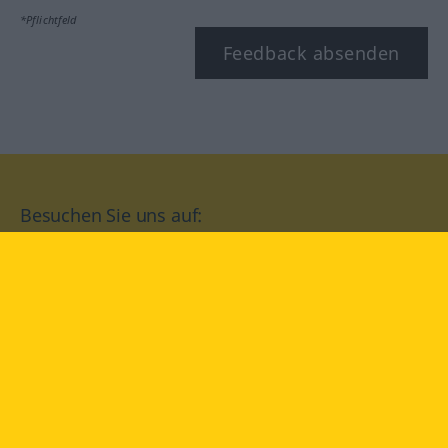
*Pflichtfeld
Feedback absenden
Besuchen Sie uns auf:
facebook
YouTube
Instagram
Langenscheidt
NUTZUNGSBEDINGUNGEN