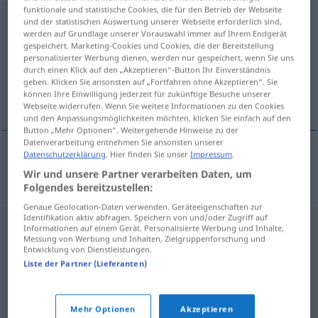
funktionale und statistische Cookies, die für den Betrieb der Webseite
Kämpferin
f
<
Kämpferin
;
-nen
>
und der statistischen Auswertung unserer Webseite erforderlich sind,
werden auf Grundlage unserer Vorauswahl immer auf Ihrem Endgerät
gespeichert. Marketing-Cookies und Cookies, die der Bereitstellung
Übersicht aller Übersetzungen
personalisierter Werbung dienen, werden nur gespeichert, wenn Sie uns
(Für mehr Details die Übersetzung anklicken/antippen)
durch einen Klick auf den „Akzeptieren“-Button Ihr Einverständnis
geben. Klicken Sie ansonsten auf „Fortfahren ohne Akzeptieren“. Sie
können Ihre Einwilligung jederzeit für zukünftige Besuche unserer
bojovnice
Webseite widerrufen. Wenn Sie weitere Informationen zu den Cookies
und den Anpassungsmöglichkeiten möchten, klicken Sie einfach auf den
Button „Mehr Optionen“. Weitergehende Hinweise zu der
Datenverarbeitung entnehmen Sie ansonsten unserer
Datenschutzerklärung
. Hier finden Sie unser
Impressum
.
bojovnice
f
Kämpferin
MIL
Wir und unsere Partner verarbeiten Daten, um
Folgendes bereitzustellen:
Genaue Geolocation-Daten verwenden. Geräteeigenschaften zur
Identifikation aktiv abfragen. Speichern von und/oder Zugriff auf
Informationen auf einem Gerät. Personalisierte Werbung und Inhalte,
Messung von Werbung und Inhalten, Zielgruppenforschung und
Entwicklung von Dienstleistungen.
Liste der Partner (Lieferanten)
Mehr Optionen
Akzeptieren