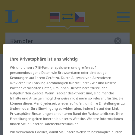
Ihre Privatsphäre ist uns wichtig
Deutsch-Tschechisch Wörterbuch
Kämpfer
Wir und unsere
716
-Partner speichern und greifen auf
Deutsch-Tschechisch Übersetzung
personenbezogene Daten wie Browserdaten oder eindeutige
Kennungen auf Ihrem Gerät zu. Durch Auswahl von Akzeptieren
für "Kämpfer"
aktivieren Sie Tracking-Technologien für die unter „Wir und unsere
Partner verarbeiten Daten, um Ihnen Dienste bereitzustellen“
aufgeführten Zwecke. Wenn Tracker deaktiviert sind, sind manche
Inhalte und Anzeigen möglicherweise nicht mehr so relevant für Sie. Sie
"Kämpfer" Tschechisch
können dieses Menü jederzeit wieder aufrufen, um Ihre Einstellungen zu
ändern oder Ihre Einwilligung zu widerrufen, indem Sie auf den Link
Übersetzung
Privatsphäre-Einstellungen am unteren Rand der Webseite klicken. Ihre
Einstellungen gelten innerhalb unseres Website. Weitere Informationen
finden Sie in unserer Datenschutzerklärung.
„Kämpfer“
: maskulin
Wir verwenden Cookies, damit Sie unsere Webseite bestmöglich nutzen