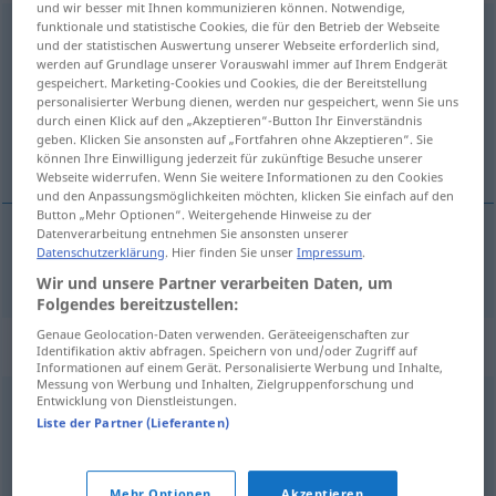
und wir besser mit Ihnen kommunizieren können. Notwendige,
funktionale und statistische Cookies, die für den Betrieb der Webseite
Kämpfer
m
<
-s
;
Kämpfer
>
und der statistischen Auswertung unserer Webseite erforderlich sind,
werden auf Grundlage unserer Vorauswahl immer auf Ihrem Endgerät
Übersicht aller Übersetzungen
gespeichert. Marketing-Cookies und Cookies, die der Bereitstellung
(Für mehr Details die Übersetzung anklicken/antippen)
personalisierter Werbung dienen, werden nur gespeichert, wenn Sie uns
durch einen Klick auf den „Akzeptieren“-Button Ihr Einverständnis
geben. Klicken Sie ansonsten auf „Fortfahren ohne Akzeptieren“. Sie
bojovník
können Ihre Einwilligung jederzeit für zukünftige Besuche unserer
Webseite widerrufen. Wenn Sie weitere Informationen zu den Cookies
und den Anpassungsmöglichkeiten möchten, klicken Sie einfach auf den
Button „Mehr Optionen“. Weitergehende Hinweise zu der
Datenverarbeitung entnehmen Sie ansonsten unserer
Datenschutzerklärung
. Hier finden Sie unser
Impressum
.
bojovník
m
Kämpfer
Wir und unsere Partner verarbeiten Daten, um
Folgendes bereitzustellen:
Genaue Geolocation-Daten verwenden. Geräteeigenschaften zur
Synonyme für "Kämpfer"
Identifikation aktiv abfragen. Speichern von und/oder Zugriff auf
Informationen auf einem Gerät. Personalisierte Werbung und Inhalte,
Messung von Werbung und Inhalten, Zielgruppenforschung und
Entwicklung von Dienstleistungen.
Haudegen (ugs.)
Liste der Partner (Lieferanten)
Krieger
,
Soldat
Mehr Optionen
Akzeptieren