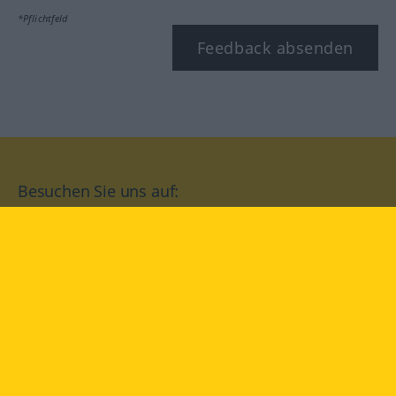
*Pflichtfeld
Feedback absenden
Besuchen Sie uns auf:
facebook
YouTube
Instagram
Langenscheidt
NUTZUNGSBEDINGUNGEN