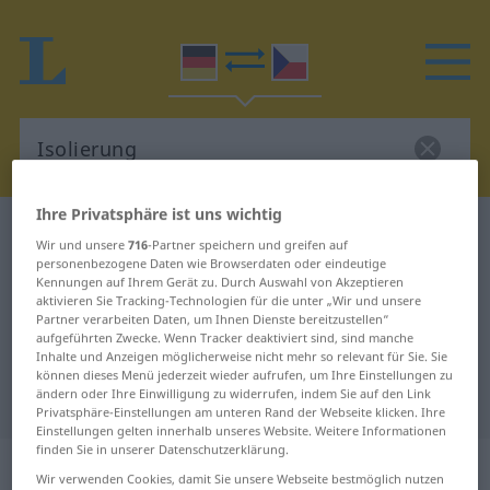
Ihre Privatsphäre ist uns wichtig
Deutsch-Tschechisch Wörterbuch
Isolierung
Wir und unsere
716
-Partner speichern und greifen auf
Deutsch-Tschechisch Übersetzung
personenbezogene Daten wie Browserdaten oder eindeutige
Kennungen auf Ihrem Gerät zu. Durch Auswahl von Akzeptieren
für "Isolierung"
aktivieren Sie Tracking-Technologien für die unter „Wir und unsere
Partner verarbeiten Daten, um Ihnen Dienste bereitzustellen“
aufgeführten Zwecke. Wenn Tracker deaktiviert sind, sind manche
Inhalte und Anzeigen möglicherweise nicht mehr so relevant für Sie. Sie
"Isolierung" Tschechisch
können dieses Menü jederzeit wieder aufrufen, um Ihre Einstellungen zu
ändern oder Ihre Einwilligung zu widerrufen, indem Sie auf den Link
Übersetzung
Privatsphäre-Einstellungen am unteren Rand der Webseite klicken. Ihre
Einstellungen gelten innerhalb unseres Website. Weitere Informationen
finden Sie in unserer Datenschutzerklärung.
„Isolierung“
: feminin
Wir verwenden Cookies, damit Sie unsere Webseite bestmöglich nutzen