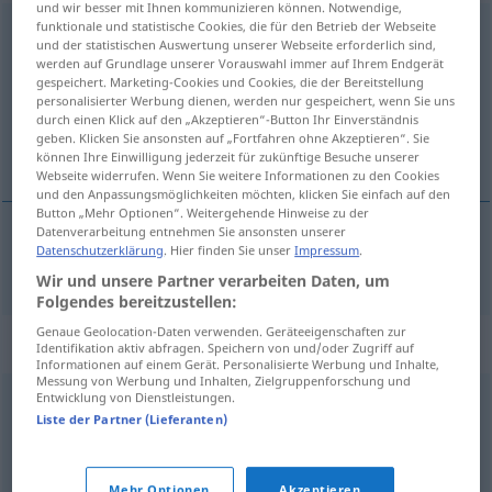
und wir besser mit Ihnen kommunizieren können. Notwendige,
funktionale und statistische Cookies, die für den Betrieb der Webseite
Isolierung
f
<
Isolierung
;
-en
>
und der statistischen Auswertung unserer Webseite erforderlich sind,
werden auf Grundlage unserer Vorauswahl immer auf Ihrem Endgerät
Übersicht aller Übersetzungen
gespeichert. Marketing-Cookies und Cookies, die der Bereitstellung
(Für mehr Details die Übersetzung anklicken/antippen)
personalisierter Werbung dienen, werden nur gespeichert, wenn Sie uns
durch einen Klick auf den „Akzeptieren“-Button Ihr Einverständnis
geben. Klicken Sie ansonsten auf „Fortfahren ohne Akzeptieren“. Sie
izolace
können Ihre Einwilligung jederzeit für zukünftige Besuche unserer
Webseite widerrufen. Wenn Sie weitere Informationen zu den Cookies
und den Anpassungsmöglichkeiten möchten, klicken Sie einfach auf den
Button „Mehr Optionen“. Weitergehende Hinweise zu der
Datenverarbeitung entnehmen Sie ansonsten unserer
Datenschutzerklärung
. Hier finden Sie unser
Impressum
.
izolace
f
a.
Isolierung
FIG
Wir und unsere Partner verarbeiten Daten, um
Folgendes bereitzustellen:
Genaue Geolocation-Daten verwenden. Geräteeigenschaften zur
Synonyme für "Isolierung"
Identifikation aktiv abfragen. Speichern von und/oder Zugriff auf
Informationen auf einem Gerät. Personalisierte Werbung und Inhalte,
Messung von Werbung und Inhalten, Zielgruppenforschung und
Entwicklung von Dienstleistungen.
Isolation
Liste der Partner (Lieferanten)
Vereinsamung
,
Isolation
,
Trennung
Mehr Optionen
Akzeptieren