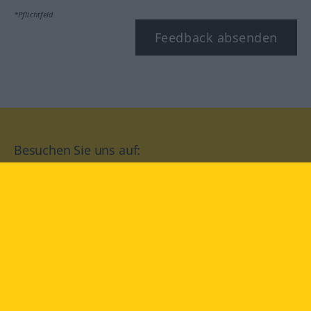
*Pflichtfeld
Feedback absenden
Besuchen Sie uns auf:
facebook
YouTube
Instagram
Langenscheidt
NUTZUNGSBEDINGUNGEN