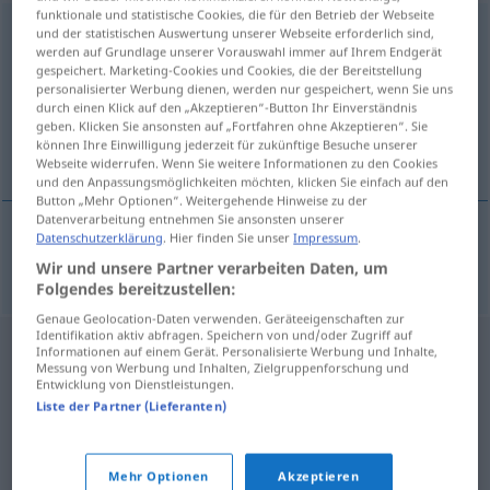
funktionale und statistische Cookies, die für den Betrieb der Webseite
Intelligenztest
m
und der statistischen Auswertung unserer Webseite erforderlich sind,
werden auf Grundlage unserer Vorauswahl immer auf Ihrem Endgerät
gespeichert. Marketing-Cookies und Cookies, die der Bereitstellung
Übersicht aller Übersetzungen
personalisierter Werbung dienen, werden nur gespeichert, wenn Sie uns
(Für mehr Details die Übersetzung anklicken/antippen)
durch einen Klick auf den „Akzeptieren“-Button Ihr Einverständnis
geben. Klicken Sie ansonsten auf „Fortfahren ohne Akzeptieren“. Sie
können Ihre Einwilligung jederzeit für zukünftige Besuche unserer
zkouška inteligence
Webseite widerrufen. Wenn Sie weitere Informationen zu den Cookies
und den Anpassungsmöglichkeiten möchten, klicken Sie einfach auf den
Button „Mehr Optionen“. Weitergehende Hinweise zu der
Datenverarbeitung entnehmen Sie ansonsten unserer
Datenschutzerklärung
. Hier finden Sie unser
Impressum
.
zkouška
f
inteligence
Intelligenztest
Wir und unsere Partner verarbeiten Daten, um
Folgendes bereitzustellen:
Genaue Geolocation-Daten verwenden. Geräteeigenschaften zur
Identifikation aktiv abfragen. Speichern von und/oder Zugriff auf
Informationen auf einem Gerät. Personalisierte Werbung und Inhalte,
Messung von Werbung und Inhalten, Zielgruppenforschung und
Entwicklung von Dienstleistungen.
Liste der Partner (Lieferanten)
Mehr Optionen
Akzeptieren