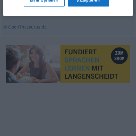
Mehr Optionen
Akzeptieren
bereichern
,
befruchten
,
motivieren
,
anspornen
,
beflügeln
,
anregen
,
begeistern
© OpenThesaurus.de