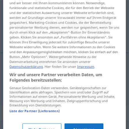
und wir besser mit Ihnen kommunizieren können. Notwendige,
funktionale und statistische Cookies, die für den Betrieb der Webseite
inspirieren
<
ohne
ge
;
haben
>
und der statistischen Auswertung unserer Webseite erforderlich sind,
werden auf Grundlage unserer Vorauswahl immer auf Ihrem Endgerät
Übersicht aller Übersetzungen
gespeichert. Marketing-Cookies und Cookies, die der Bereitstellung
(Für mehr Details die Übersetzung anklicken/antippen)
personalisierter Werbung dienen, werden nur gespeichert, wenn Sie uns
durch einen Klick auf den „Akzeptieren“-Button Ihr Einverständnis
geben. Klicken Sie ansonsten auf „Fortfahren ohne Akzeptieren“. Sie
inspirovat, podnĕcovat
können Ihre Einwilligung jederzeit für zukünftige Besuche unserer
Webseite widerrufen. Wenn Sie weitere Informationen zu den Cookies
und den Anpassungsmöglichkeiten möchten, klicken Sie einfach auf den
Button „Mehr Optionen“. Weitergehende Hinweise zu der
Datenverarbeitung entnehmen Sie ansonsten unserer
Datenschutzerklärung
. Hier finden Sie unser
Impressum
.
inspirovat
inspirieren
(IM)PF
Wir und unsere Partner verarbeiten Daten, um
Folgendes bereitzustellen:
podnĕcovat
<-nítit>
inspirieren
Genaue Geolocation-Daten verwenden. Geräteeigenschaften zur
Identifikation aktiv abfragen. Speichern von und/oder Zugriff auf
Informationen auf einem Gerät. Personalisierte Werbung und Inhalte,
Messung von Werbung und Inhalten, Zielgruppenforschung und
Entwicklung von Dienstleistungen.
Liste der Partner (Lieferanten)
Synonyme für "inspirieren"