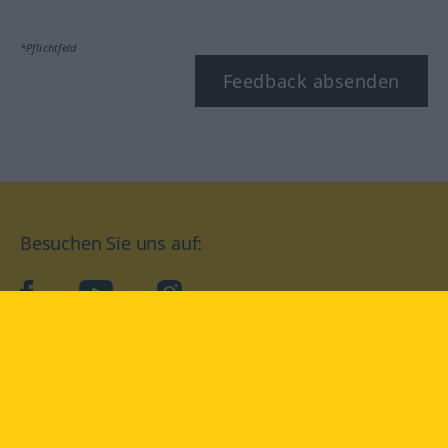
*Pflichtfeld
Feedback absenden
Besuchen Sie uns auf:
facebook
YouTube
Instagram
Langenscheidt