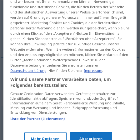
und wir besser mit Ihnen kommunizieren können. Notwendige,
funktionale und statistische Cookies, die für den Betrieb der Webseite
Insolvenz
f
<
Insolvenz
;
-en
>
und der statistischen Auswertung unserer Webseite erforderlich sind,
werden auf Grundlage unserer Vorauswahl immer auf Ihrem Endgerät
Übersicht aller Übersetzungen
gespeichert. Marketing-Cookies und Cookies, die der Bereitstellung
personalisierter Werbung dienen, werden nur gespeichert, wenn Sie uns
(Für mehr Details die Übersetzung anklicken/antippen)
durch einen Klick auf den „Akzeptieren“-Button Ihr Einverständnis
geben. Klicken Sie ansonsten auf „Fortfahren ohne Akzeptieren“. Sie
insolvence
können Ihre Einwilligung jederzeit für zukünftige Besuche unserer
Webseite widerrufen. Wenn Sie weitere Informationen zu den Cookies
und den Anpassungsmöglichkeiten möchten, klicken Sie einfach auf den
Button „Mehr Optionen“. Weitergehende Hinweise zu der
Datenverarbeitung entnehmen Sie ansonsten unserer
Datenschutzerklärung
. Hier finden Sie unser
Impressum
.
insolvence
f
Insolvenz
Wir und unsere Partner verarbeiten Daten, um
Folgendes bereitzustellen:
Genaue Geolocation-Daten verwenden. Geräteeigenschaften zur
Synonyme für "Insolvenz"
Identifikation aktiv abfragen. Speichern von und/oder Zugriff auf
Informationen auf einem Gerät. Personalisierte Werbung und Inhalte,
Messung von Werbung und Inhalten, Zielgruppenforschung und
Entwicklung von Dienstleistungen.
Ruin
,
Konkurs
,
Bankrott
,
Pleite (ugs.)
Liste der Partner (Lieferanten)
© OpenThesaurus.de
Mehr Optionen
Akzeptieren