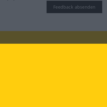
Feedback absenden
Besuchen Sie uns auf:
facebook
YouTube
Instagram
Langenscheidt
NUTZUNGSBEDINGUNGEN