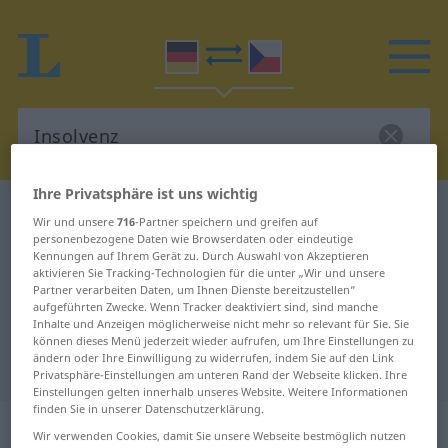
Ihre Privatsphäre ist uns wichtig
Deutsch-Tschechisch Wörterbuch
Insolvenz
Wir und unsere
716
-Partner speichern und greifen auf
Deutsch-Tschechisch Übersetzung
personenbezogene Daten wie Browserdaten oder eindeutige
Kennungen auf Ihrem Gerät zu. Durch Auswahl von Akzeptieren
für "Insolvenz"
aktivieren Sie Tracking-Technologien für die unter „Wir und unsere
Partner verarbeiten Daten, um Ihnen Dienste bereitzustellen“
aufgeführten Zwecke. Wenn Tracker deaktiviert sind, sind manche
Inhalte und Anzeigen möglicherweise nicht mehr so relevant für Sie. Sie
"Insolvenz" Tschechisch
können dieses Menü jederzeit wieder aufrufen, um Ihre Einstellungen zu
ändern oder Ihre Einwilligung zu widerrufen, indem Sie auf den Link
Übersetzung
Privatsphäre-Einstellungen am unteren Rand der Webseite klicken. Ihre
Einstellungen gelten innerhalb unseres Website. Weitere Informationen
finden Sie in unserer Datenschutzerklärung.
„Insolvenz“
: feminin
Wir verwenden Cookies, damit Sie unsere Webseite bestmöglich nutzen