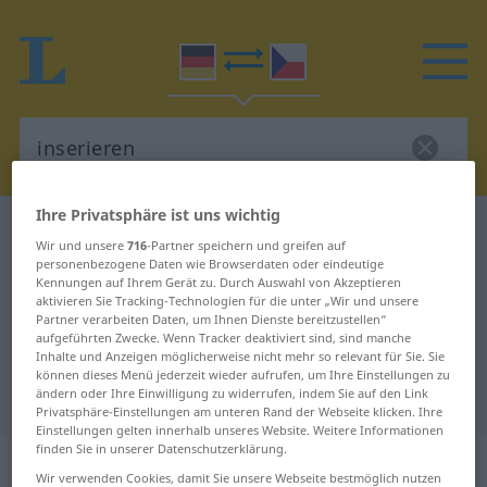
Ihre Privatsphäre ist uns wichtig
Deutsch-Tschechisch Wörterbuch
inserieren
Wir und unsere
716
-Partner speichern und greifen auf
Deutsch-Tschechisch Übersetzung
personenbezogene Daten wie Browserdaten oder eindeutige
Kennungen auf Ihrem Gerät zu. Durch Auswahl von Akzeptieren
für "inserieren"
aktivieren Sie Tracking-Technologien für die unter „Wir und unsere
Partner verarbeiten Daten, um Ihnen Dienste bereitzustellen“
aufgeführten Zwecke. Wenn Tracker deaktiviert sind, sind manche
Inhalte und Anzeigen möglicherweise nicht mehr so relevant für Sie. Sie
"inserieren" Tschechisch
können dieses Menü jederzeit wieder aufrufen, um Ihre Einstellungen zu
ändern oder Ihre Einwilligung zu widerrufen, indem Sie auf den Link
Übersetzung
Privatsphäre-Einstellungen am unteren Rand der Webseite klicken. Ihre
Einstellungen gelten innerhalb unseres Website. Weitere Informationen
finden Sie in unserer Datenschutzerklärung.
„inserieren“
Wir verwenden Cookies, damit Sie unsere Webseite bestmöglich nutzen