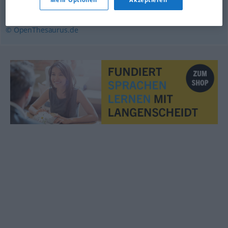
veröffentlichen
,
(Anzeige) aufgeben
© OpenThesaurus.de