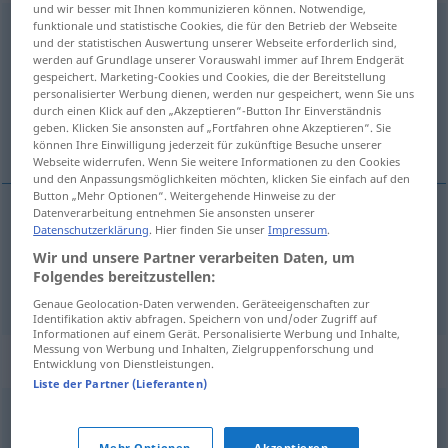
und wir besser mit Ihnen kommunizieren können. Notwendige,
funktionale und statistische Cookies, die für den Betrieb der Webseite
inserieren
<
ohne
ge
;
haben
>
und der statistischen Auswertung unserer Webseite erforderlich sind,
werden auf Grundlage unserer Vorauswahl immer auf Ihrem Endgerät
Übersicht aller Übersetzungen
gespeichert. Marketing-Cookies und Cookies, die der Bereitstellung
(Für mehr Details die Übersetzung anklicken/antippen)
personalisierter Werbung dienen, werden nur gespeichert, wenn Sie uns
durch einen Klick auf den „Akzeptieren“-Button Ihr Einverständnis
geben. Klicken Sie ansonsten auf „Fortfahren ohne Akzeptieren“. Sie
inzerovat, zadávat inzerát
können Ihre Einwilligung jederzeit für zukünftige Besuche unserer
Webseite widerrufen. Wenn Sie weitere Informationen zu den Cookies
und den Anpassungsmöglichkeiten möchten, klicken Sie einfach auf den
Button „Mehr Optionen“. Weitergehende Hinweise zu der
Datenverarbeitung entnehmen Sie ansonsten unserer
Datenschutzerklärung
. Hier finden Sie unser
Impressum
.
inzerovat
inserieren
(IM)PF
Wir und unsere Partner verarbeiten Daten, um
Folgendes bereitzustellen:
zadávat
<-dat>
inzerát
inserieren
Genaue Geolocation-Daten verwenden. Geräteeigenschaften zur
Identifikation aktiv abfragen. Speichern von und/oder Zugriff auf
Informationen auf einem Gerät. Personalisierte Werbung und Inhalte,
Messung von Werbung und Inhalten, Zielgruppenforschung und
Synonyme für "inserieren"
Entwicklung von Dienstleistungen.
Liste der Partner (Lieferanten)
(Anzeige) schalten
,
annoncieren
,
anzeigen
,
(Anzeige)
Mehr Optionen
Akzeptieren