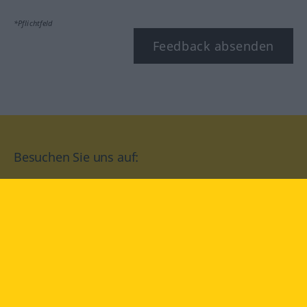
*Pflichtfeld
Feedback absenden
Besuchen Sie uns auf:
facebook
YouTube
Instagram
Langenscheidt