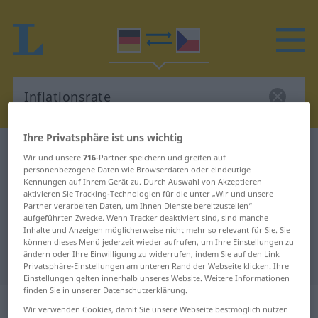
Ihre Privatsphäre ist uns wichtig
Deutsch-Tschechisch Wörterbuch
Inflationsrate
Wir und unsere
716
-Partner speichern und greifen auf
Deutsch-Tschechisch Übersetzung
personenbezogene Daten wie Browserdaten oder eindeutige
Kennungen auf Ihrem Gerät zu. Durch Auswahl von Akzeptieren
für "Inflationsrate"
aktivieren Sie Tracking-Technologien für die unter „Wir und unsere
Partner verarbeiten Daten, um Ihnen Dienste bereitzustellen“
aufgeführten Zwecke. Wenn Tracker deaktiviert sind, sind manche
Inhalte und Anzeigen möglicherweise nicht mehr so relevant für Sie. Sie
"Inflationsrate" Tschechisch
können dieses Menü jederzeit wieder aufrufen, um Ihre Einstellungen zu
ändern oder Ihre Einwilligung zu widerrufen, indem Sie auf den Link
Übersetzung
Privatsphäre-Einstellungen am unteren Rand der Webseite klicken. Ihre
Einstellungen gelten innerhalb unseres Website. Weitere Informationen
finden Sie in unserer Datenschutzerklärung.
„Inflationsrate“
: feminin
Wir verwenden Cookies, damit Sie unsere Webseite bestmöglich nutzen