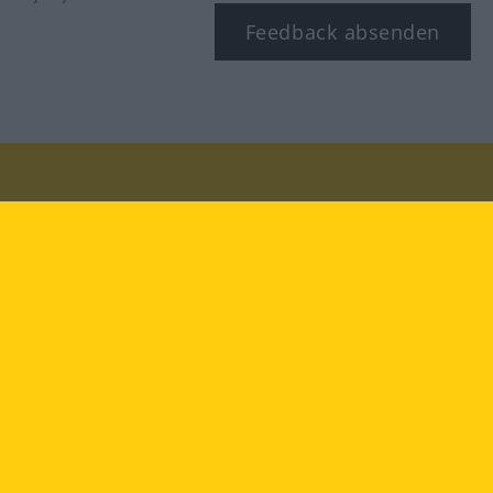
Feedback absenden
Besuchen Sie uns auf:
facebook
YouTube
Instagram
Langenscheidt
NUTZUNGSBEDINGUNGEN