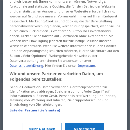
und wir besser mit Ihnen kommunizieren können. Notwendige,
funktionale und statistische Cookies, die für den Betrieb der Webseite
Inflationsrate
f
und der statistischen Auswertung unserer Webseite erforderlich sind,
werden auf Grundlage unserer Vorauswahl immer auf Ihrem Endgerät
Übersicht aller Übersetzungen
gespeichert. Marketing-Cookies und Cookies, die der Bereitstellung
personalisierter Werbung dienen, werden nur gespeichert, wenn Sie uns
(Für mehr Details die Übersetzung anklicken/antippen)
durch einen Klick auf den „Akzeptieren“-Button Ihr Einverständnis
geben. Klicken Sie ansonsten auf „Fortfahren ohne Akzeptieren“. Sie
míra inflace
können Ihre Einwilligung jederzeit für zukünftige Besuche unserer
Webseite widerrufen. Wenn Sie weitere Informationen zu den Cookies
und den Anpassungsmöglichkeiten möchten, klicken Sie einfach auf den
Button „Mehr Optionen“. Weitergehende Hinweise zu der
Datenverarbeitung entnehmen Sie ansonsten unserer
Datenschutzerklärung
. Hier finden Sie unser
Impressum
.
míra
f
inflace
Inflationsrate
Wir und unsere Partner verarbeiten Daten, um
Folgendes bereitzustellen:
Genaue Geolocation-Daten verwenden. Geräteeigenschaften zur
Synonyme für "Inflationsrate"
Identifikation aktiv abfragen. Speichern von und/oder Zugriff auf
Informationen auf einem Gerät. Personalisierte Werbung und Inhalte,
Messung von Werbung und Inhalten, Zielgruppenforschung und
Entwicklung von Dienstleistungen.
Teuerungsrate
,
Teuerung (ugs.)
Liste der Partner (Lieferanten)
© OpenThesaurus.de
Mehr Optionen
Akzeptieren