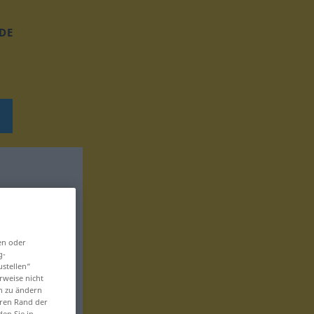
DE
en oder
g-
ustellen“
rweise nicht
en zu ändern
eren Rand der
den Sie in