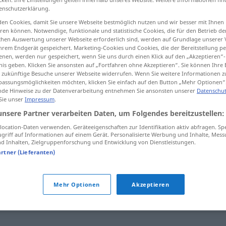
enschutzerklärung.
en Cookies, damit Sie unsere Webseite bestmöglich nutzen und wir besser mit Ihnen
en können. Notwendige, funktionale und statistische Cookies, die für den Betrieb d
ischen Auswertung unserer Webseite erforderlich sind, werden auf Grundlage unserer
tippen)
hrem Endgerät gespeichert. Marketing-Cookies und Cookies, die der Bereitstellung per
nen, werden nur gespeichert, wenn Sie uns durch einen Klick auf den „Akzeptieren“-
nis geben. Klicken Sie ansonsten auf „Fortfahren ohne Akzeptieren“. Sie können Ihre 
ür zukünftige Besuche unserer Webseite widerrufen. Wenn Sie weitere Informationen 
assungsmöglichkeiten möchten, klicken Sie einfach auf den Button „Mehr Optionen“
de Hinweise zu der Datenverarbeitung entnehmen Sie ansonsten unserer
Datenschut
 Sie unser
Impressum
.
Imperfekt
GR
unsere Partner verarbeiten Daten, um Folgendes bereitzustellen:
ocation-Daten verwenden. Geräteeigenschaften zur Identifikation aktiv abfragen. Sp
griff auf Informationen auf einem Gerät. Personalisierte Werbung und Inhalte, Mes
 Inhalten, Zielgruppenforschung und Entwicklung von Dienstleistungen.
artner (Lieferanten)
Mehr Optionen
Akzeptieren
genheit