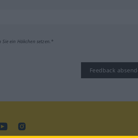
m Sie ein Häkchen setzen.*
Feedback absend
ook
YouTube
Instagram