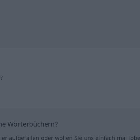
h?
ine Wörterbüchern?
hler aufgefallen oder wollen Sie uns einfach mal lob