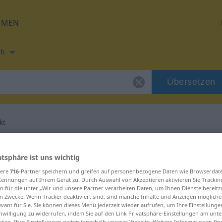
HMEN
ch
Übersetzen
kt
ung für "Imperfekt"
atsphäre ist uns wichtig
sere
716
-Partner speichern und greifen auf personenbezogene Daten wie Browserdat
etzung
Kennungen auf Ihrem Gerät zu. Durch Auswahl von Akzeptieren aktivieren Sie Trackin
n für die unter „Wir und unsere Partner verarbeiten Daten, um Ihnen Dienste bereitz
n Zwecke. Wenn Tracker deaktiviert sind, sind manche Inhalte und Anzeigen mögliche
evant für Sie. Sie können dieses Menü jederzeit wieder aufrufen, um Ihre Einstellung
inwilligung zu widerrufen, indem Sie auf den Link Privatsphäre-Einstellungen am unt
cken. Ihre Einstellungen gelten innerhalb unseres Website. Weitere Informationen fin