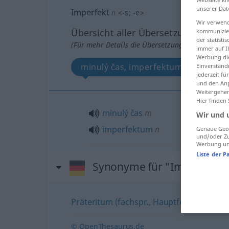
unserer Dat
Imperfekt
n
<
-s
;
-e
>
Wir verwend
Übersicht aller Übersetzungen
kommunizier
der statist
(Für mehr Details die Übersetzung anklicken/an
immer auf I
Werbung die
minulý čas, imperfektum
Einverständ
jederzeit f
und den Anp
Weitergehen
Hier finden
minulý
čas
m
Wir und 
imperfektum
n
Genaue Geol
und/oder Zu
Werbung und
Liste der P
Synonyme für "Imperfekt"
Präteritum (fachspr., Hauptform)
,
Vergan
© OpenThesaurus.de