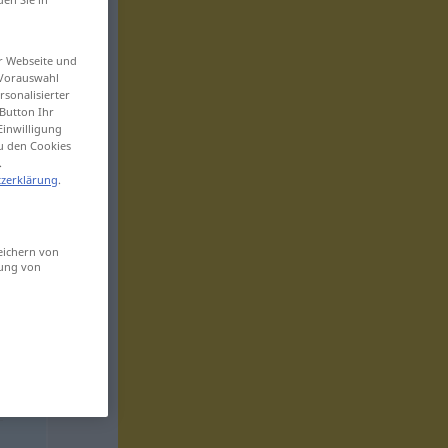
er Webseite und
 Vorauswahl
sonalisierter
Button Ihr
Einwilligung
zu den Cookies
.
zerklärung
.
eichern von
sung von