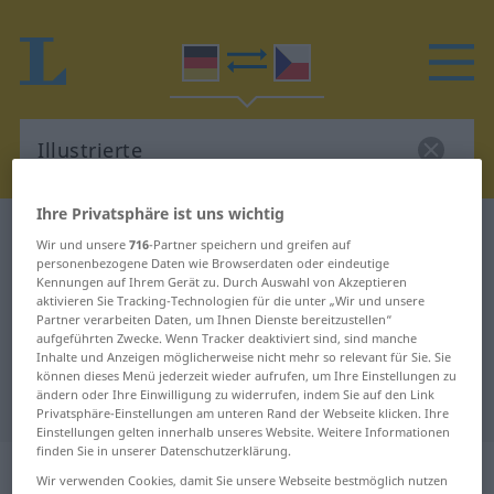
Ihre Privatsphäre ist uns wichtig
Deutsch-Tschechisch Wörterbuch
Illustrierte
Wir und unsere
716
-Partner speichern und greifen auf
Deutsch-Tschechisch Übersetzung
personenbezogene Daten wie Browserdaten oder eindeutige
Kennungen auf Ihrem Gerät zu. Durch Auswahl von Akzeptieren
für "Illustrierte"
aktivieren Sie Tracking-Technologien für die unter „Wir und unsere
Partner verarbeiten Daten, um Ihnen Dienste bereitzustellen“
aufgeführten Zwecke. Wenn Tracker deaktiviert sind, sind manche
Inhalte und Anzeigen möglicherweise nicht mehr so relevant für Sie. Sie
"Illustrierte" Tschechisch
können dieses Menü jederzeit wieder aufrufen, um Ihre Einstellungen zu
ändern oder Ihre Einwilligung zu widerrufen, indem Sie auf den Link
Übersetzung
Privatsphäre-Einstellungen am unteren Rand der Webseite klicken. Ihre
Einstellungen gelten innerhalb unseres Website. Weitere Informationen
finden Sie in unserer Datenschutzerklärung.
„Illustrierte“
: feminin
Wir verwenden Cookies, damit Sie unsere Webseite bestmöglich nutzen