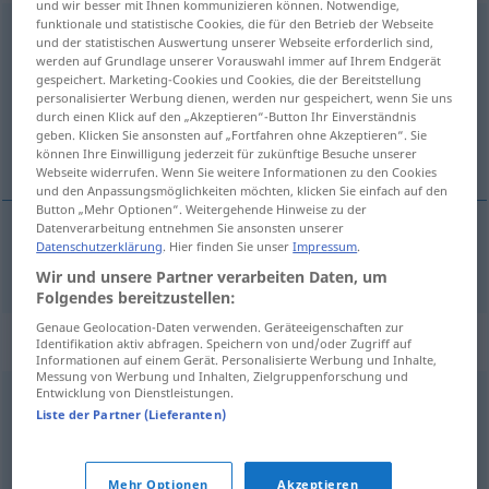
und wir besser mit Ihnen kommunizieren können. Notwendige,
funktionale und statistische Cookies, die für den Betrieb der Webseite
Illustrierte
f
<
→
akk
>
und der statistischen Auswertung unserer Webseite erforderlich sind,
werden auf Grundlage unserer Vorauswahl immer auf Ihrem Endgerät
Übersicht aller Übersetzungen
gespeichert. Marketing-Cookies und Cookies, die der Bereitstellung
personalisierter Werbung dienen, werden nur gespeichert, wenn Sie uns
(Für mehr Details die Übersetzung anklicken/antippen)
durch einen Klick auf den „Akzeptieren“-Button Ihr Einverständnis
geben. Klicken Sie ansonsten auf „Fortfahren ohne Akzeptieren“. Sie
ilustrovaný časopis
können Ihre Einwilligung jederzeit für zukünftige Besuche unserer
Webseite widerrufen. Wenn Sie weitere Informationen zu den Cookies
und den Anpassungsmöglichkeiten möchten, klicken Sie einfach auf den
Button „Mehr Optionen“. Weitergehende Hinweise zu der
Datenverarbeitung entnehmen Sie ansonsten unserer
Datenschutzerklärung
. Hier finden Sie unser
Impressum
.
ilustrovaný
časopis
m
Illustrierte
Wir und unsere Partner verarbeiten Daten, um
Folgendes bereitzustellen:
Genaue Geolocation-Daten verwenden. Geräteeigenschaften zur
Synonyme für "Illustrierte"
Identifikation aktiv abfragen. Speichern von und/oder Zugriff auf
Informationen auf einem Gerät. Personalisierte Werbung und Inhalte,
Messung von Werbung und Inhalten, Zielgruppenforschung und
Entwicklung von Dienstleistungen.
Zeitschrift
,
Magazin
,
Journal (franz.)
Liste der Partner (Lieferanten)
© OpenThesaurus.de
Mehr Optionen
Akzeptieren