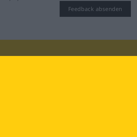
Feedback absenden
Besuchen Sie uns auf:
facebook
YouTube
Instagram
Langenscheidt
NUTZUNGSBEDINGUNGEN