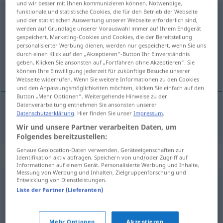
und wir besser mit Ihnen kommunizieren können. Notwendige,
funktionale und statistische Cookies, die für den Betrieb der Webseite
hundertmal
und der statistischen Auswertung unserer Webseite erforderlich sind,
werden auf Grundlage unserer Vorauswahl immer auf Ihrem Endgerät
Übersicht aller Übersetzungen
gespeichert. Marketing-Cookies und Cookies, die der Bereitstellung
personalisierter Werbung dienen, werden nur gespeichert, wenn Sie uns
(Für mehr Details die Übersetzung anklicken/antippen)
durch einen Klick auf den „Akzeptieren“-Button Ihr Einverständnis
geben. Klicken Sie ansonsten auf „Fortfahren ohne Akzeptieren“. Sie
stokrát
können Ihre Einwilligung jederzeit für zukünftige Besuche unserer
Webseite widerrufen. Wenn Sie weitere Informationen zu den Cookies
und den Anpassungsmöglichkeiten möchten, klicken Sie einfach auf den
Button „Mehr Optionen“. Weitergehende Hinweise zu der
Datenverarbeitung entnehmen Sie ansonsten unserer
Datenschutzerklärung
. Hier finden Sie unser
Impressum
.
stokrát
hundertmal
Wir und unsere Partner verarbeiten Daten, um
Folgendes bereitzustellen:
Genaue Geolocation-Daten verwenden. Geräteeigenschaften zur
Synonyme für "hundertmal"
Identifikation aktiv abfragen. Speichern von und/oder Zugriff auf
Informationen auf einem Gerät. Personalisierte Werbung und Inhalte,
Messung von Werbung und Inhalten, Zielgruppenforschung und
Entwicklung von Dienstleistungen.
oftmals
,
vielmals
,
häufig
,
oft
,
mehrfach
,
wiederholt
,
Liste der Partner (Lieferanten)
mehrmals
,
x-mal
Mehr Optionen
Akzeptieren