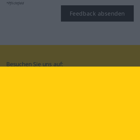
*Pflichtfeld
Feedback absenden
Besuchen Sie uns auf:
facebook
YouTube
Instagram
Langenscheidt
NUTZUNGSBEDINGUNGEN