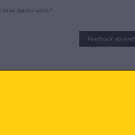
m Sie ein Häkchen setzen.*
Feedback absend
ook
YouTube
Instagram