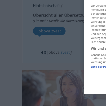
Hiobsbotschaft
f
Wir verwend
kommunizier
der statist
Übersicht aller Übersetzungen
immer auf I
(Für mehr Details die Übersetzung anklicken/an
Werbung die
Einverständ
jederzeit f
Jobova zvĕst
und den Anp
Weitergehen
Hier finden
Wir und 
Jobova
zvĕst
f
Genaue Geol
und/oder Zu
Werbung und
Liste der P