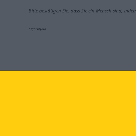
Bitte bestätigen Sie, dass Sie ein Mensch sind, inde
*Pflichtfeld
Besuchen Sie uns auf:
faceb
Langenscheidt