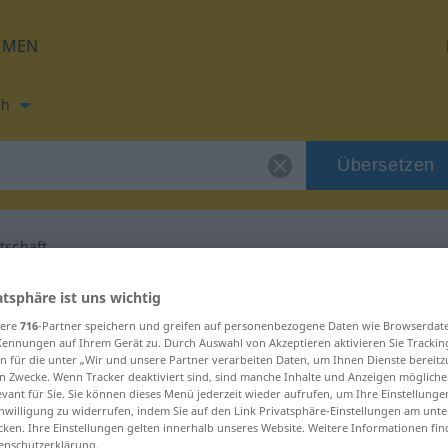
HMEN
ch
Übersetzen
tschaft
ung für "Hiobsbotschaft"
atsphäre ist uns wichtig
sere
716
-Partner speichern und greifen auf personenbezogene Daten wie Browserdat
Kennungen auf Ihrem Gerät zu. Durch Auswahl von Akzeptieren aktivieren Sie Trackin
Übersetzung
n für die unter „Wir und unsere Partner verarbeiten Daten, um Ihnen Dienste bereitz
n Zwecke. Wenn Tracker deaktiviert sind, sind manche Inhalte und Anzeigen mögliche
evant für Sie. Sie können dieses Menü jederzeit wieder aufrufen, um Ihre Einstellung
inwilligung zu widerrufen, indem Sie auf den Link Privatsphäre-Einstellungen am unt
cken. Ihre Einstellungen gelten innerhalb unseres Website. Weitere Informationen fin
enschutzerklärung.