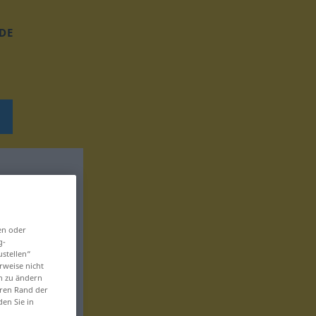
DE
en oder
g-
ustellen“
rweise nicht
en zu ändern
eren Rand der
den Sie in