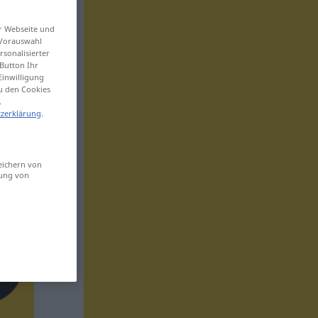
er Webseite und
 Vorauswahl
sonalisierter
Button Ihr
Einwilligung
zu den Cookies
.
zerklärung
.
eichern von
sung von